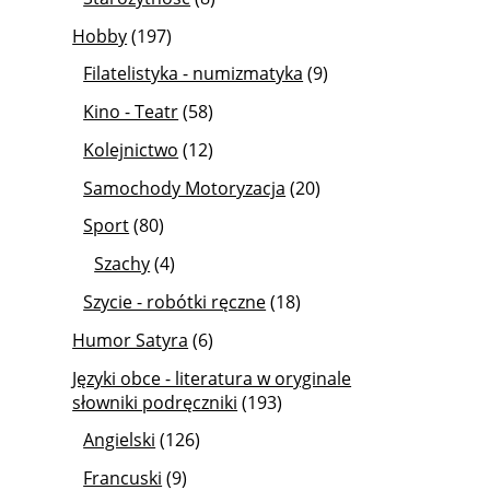
Hobby
(197)
Filatelistyka - numizmatyka
(9)
Kino - Teatr
(58)
Kolejnictwo
(12)
Samochody Motoryzacja
(20)
Sport
(80)
Szachy
(4)
Szycie - robótki ręczne
(18)
Humor Satyra
(6)
Języki obce - literatura w oryginale
słowniki podręczniki
(193)
Angielski
(126)
Francuski
(9)