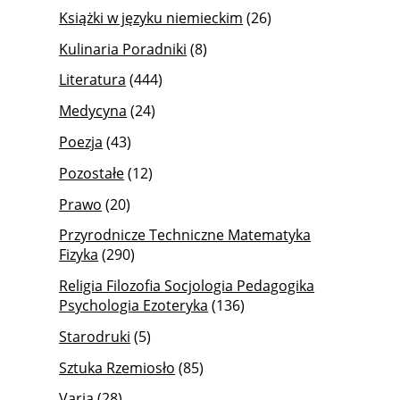
Książki w języku niemieckim
(26)
Kulinaria Poradniki
(8)
Literatura
(444)
Medycyna
(24)
Poezja
(43)
Pozostałe
(12)
Prawo
(20)
Przyrodnicze Techniczne Matematyka
Fizyka
(290)
Religia Filozofia Socjologia Pedagogika
Psychologia Ezoteryka
(136)
Starodruki
(5)
Sztuka Rzemiosło
(85)
Varia
(28)