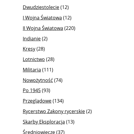
Dwudziestolecie
(12)
I Wojna Światowa
(12)
II Wojna Światowa
(220)
Indianie
(2)
Kresy
(28)
Lotnictwo
(28)
Militaria
(111)
Nowożytność
(74)
Po 1945
(93)
Przeglądowe
(134)
Rycerstwo Zakony rycerskie
(2)
Skarby Eksploracja
(13)
Średniowiecze
(37)