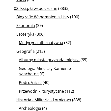
02. Książki współczesne
(8833)
Biografie Wspomnienia Listy
(190)
Ekonomia
(39)
Ezoteryka
(306)
Medycyna alternatywna
(82)
Geografia
(213)
Albumy miasta przyroda miejsca
(39)
Geologia Minerały Kamienie
szlachetne
(6)
Podróżnicze
(40)
Przewodniki turystyczne
(112)
Historia - Militaria - Lotnictwo
(838)
Archeologia
(4)