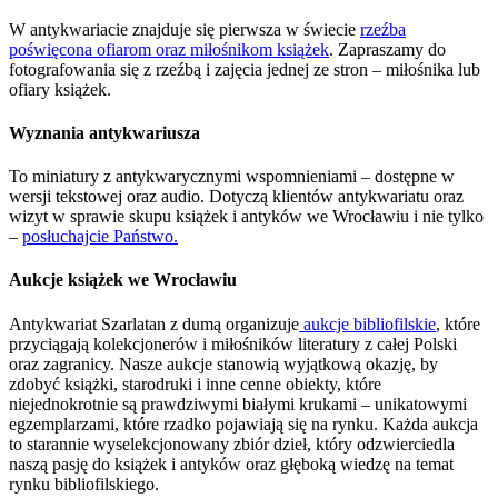
W antykwariacie znajduje się pierwsza w świecie
rzeźba
poświęcona ofiarom oraz miłośnikom książek
. Zapraszamy do
fotografowania się z rzeźbą i zajęcia jednej ze stron – miłośnika lub
ofiary książek.
Wyznania antykwariusza
To miniatury z antykwarycznymi wspomnieniami – dostępne w
wersji tekstowej oraz audio. Dotyczą klientów antykwariatu oraz
wizyt w sprawie skupu książek i antyków we Wrocławiu i nie tylko
–
posłuchajcie Państwo.
Aukcje książek we Wrocławiu
Antykwariat Szarlatan z dumą organizuje
aukcje bibliofilskie
, które
przyciągają kolekcjonerów i miłośników literatury z całej Polski
oraz zagranicy. Nasze aukcje stanowią wyjątkową okazję, by
zdobyć książki, starodruki i inne cenne obiekty, które
niejednokrotnie są prawdziwymi białymi krukami – unikatowymi
egzemplarzami, które rzadko pojawiają się na rynku. Każda aukcja
to starannie wyselekcjonowany zbiór dzieł, który odzwierciedla
naszą pasję do książek i antyków oraz głęboką wiedzę na temat
rynku bibliofilskiego.