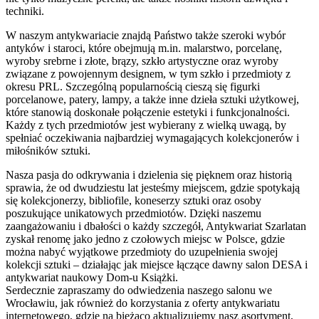
techniki.
W naszym antykwariacie znajdą Państwo także szeroki wybór
antyków i staroci, które obejmują m.in. malarstwo, porcelanę,
wyroby srebrne i złote, brązy, szkło artystyczne oraz wyroby
związane z powojennym designem, w tym szkło i przedmioty z
okresu PRL. Szczególną popularnością cieszą się figurki
porcelanowe, patery, lampy, a także inne dzieła sztuki użytkowej,
które stanowią doskonałe połączenie estetyki i funkcjonalności.
Każdy z tych przedmiotów jest wybierany z wielką uwagą, by
spełniać oczekiwania najbardziej wymagających kolekcjonerów i
miłośników sztuki.
Nasza pasja do odkrywania i dzielenia się pięknem oraz historią
sprawia, że od dwudziestu lat jesteśmy miejscem, gdzie spotykają
się kolekcjonerzy, bibliofile, koneserzy sztuki oraz osoby
poszukujące unikatowych przedmiotów. Dzięki naszemu
zaangażowaniu i dbałości o każdy szczegół, Antykwariat Szarlatan
zyskał renomę jako jedno z czołowych miejsc w Polsce, gdzie
można nabyć wyjątkowe przedmioty do uzupełnienia swojej
kolekcji sztuki – działając jak miejsce łączące dawny salon DESA i
antykwariat naukowy Dom-u Książki.
Serdecznie zapraszamy do odwiedzenia naszego salonu we
Wrocławiu, jak również do korzystania z oferty antykwariatu
internetowego, gdzie na bieżąco aktualizujemy nasz asortyment,