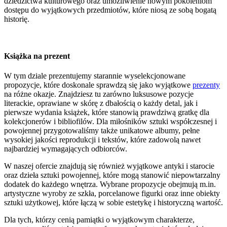
dziedzictwa kulturowego oraz umożliwienie nowym pokoleniom
dostępu do wyjątkowych przedmiotów, które niosą ze sobą bogatą
historię.
Książka na prezent
W tym dziale prezentujemy starannie wyselekcjonowane
propozycje, które doskonale sprawdzą się jako wyjątkowe
prezenty
na różne okazje. Znajdziesz tu zarówno luksusowe pozycje
literackie, oprawiane w skórę z dbałością o każdy detal, jak i
pierwsze wydania książek, które stanowią prawdziwą gratkę dla
kolekcjonerów i bibliofilów. Dla miłośników sztuki współczesnej i
powojennej przygotowaliśmy także unikatowe albumy, pełne
wysokiej jakości reprodukcji i tekstów, które zadowolą nawet
najbardziej wymagających odbiorców.
W naszej ofercie znajdują się również wyjątkowe antyki i starocie
oraz dzieła sztuki powojennej, które mogą stanowić niepowtarzalny
dodatek do każdego wnętrza. Wybrane propozycje obejmują m.in.
artystyczne wyroby ze szkła, porcelanowe figurki oraz inne obiekty
sztuki użytkowej, które łączą w sobie estetykę i historyczną wartość.
Dla tych, którzy cenią pamiątki o wyjątkowym charakterze,