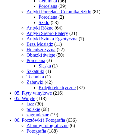
Ceramika
(36)
Porcelana
(39)
Antyki Porcelana Ceramika Szkło
(81)
Porcelana
(2)
Szkło
(53)
Antyki Różne
(64)
Antyki Srebro Platery
(21)
Antyki Sztuka Egzotyczna
(7)
Brąz Mosiądz
(11)
Huculszczyzna
(22)
Obrazki święte
(50)
Porcelana
(3)
Śląska
(1)
Szkatułki
(1)
Technika
(1)
Zabawki
(42)
Kolejki elektryczne
(37)
05. Płyty winylowe
(216)
05. Winyle
(118)
jazz
(30)
polskie
(68)
zagraniczne
(19)
06. Pocztówki i Fotografia
(636)
Albumy fotograficzne
(6)
Fotografia
(188)