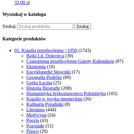
32,00
zł
Wyszukaj w katalogu
Szukaj:
Szukaj
Kategorie produktów
01. Książki przedwojenne >1950
(1743)
Bajki Lit. Dziecięca
(39)
Czasopisma przedwojenne Gazety Kalendarze
(87)
Ekonomia
(16)
Encyklopedie Słowniki
(17)
Geografia Podróże
(89)
Greka Łacina
(25)
Historia Biografie
(208)
Humanistyka Jęzkoznawstwo Polonistyka
(105)
Książki w języku niemieckim
(26)
Kulinaria Poradniki
(8)
Literatura
(444)
Medycyna
(24)
Poezja
(43)
Pozostałe
(12)
Prawo
(20)