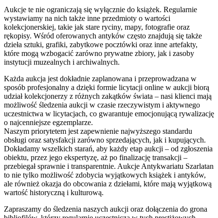
Aukcje te nie ograniczają się wyłącznie do książek. Regularnie
wystawiamy na nich także inne przedmioty o wartości
kolekcjonerskiej, takie jak stare ryciny, mapy, fotografie oraz
rękopisy. Wśród oferowanych antyków często znajdują się także
dzieła sztuki, grafiki, zabytkowe pocztówki oraz inne artefakty,
które mogą wzbogacić zarówno prywatne zbiory, jak i zasoby
instytucji muzealnych i archiwalnych.
Każda aukcja jest dokładnie zaplanowana i przeprowadzana w
sposób profesjonalny a dzięki formie licytacji online w aukcji biorą
udział kolekcjonerzy z różnych zakątków świata – nasi klienci mają
możliwość śledzenia aukcji w czasie rzeczywistym i aktywnego
uczestnictwa w licytacjach, co gwarantuje emocjonującą rywalizację
o najcenniejsze egzemplarze.
Naszym priorytetem jest zapewnienie najwyższego standardu
obsługi oraz satysfakcji zarówno sprzedających, jak i kupujących.
Dokładamy wszelkich starań, aby każdy etap aukcji – od zgłoszenia
obiektu, przez jego ekspertyzę, aż po finalizację transakcji –
przebiegał sprawnie i transparentnie. Aukcje Antykwariatu Szarlatan
to nie tylko możliwość zdobycia wyjątkowych książek i antyków,
ale również okazja do obcowania z dziełami, które mają wyjątkową
wartość historyczną i kulturową.
Zapraszamy do śledzenia naszych aukcji oraz dołączenia do grona
bibliofilów, którzy regularnie uczestniczą w tych prestiżowych