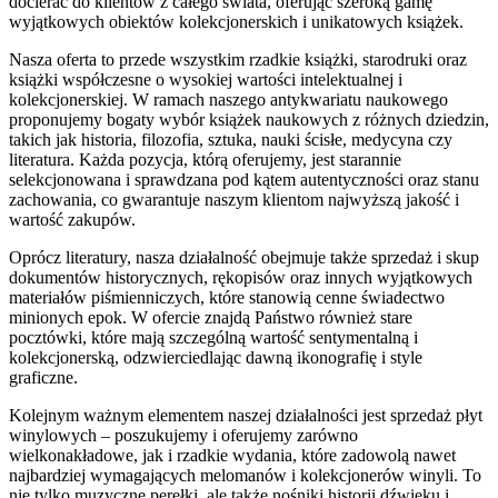
docierać do klientów z całego świata, oferując szeroką gamę
wyjątkowych obiektów kolekcjonerskich i unikatowych książek.
Nasza oferta to przede wszystkim rzadkie książki, starodruki oraz
książki współczesne o wysokiej wartości intelektualnej i
kolekcjonerskiej. W ramach naszego antykwariatu naukowego
proponujemy bogaty wybór książek naukowych z różnych dziedzin,
takich jak historia, filozofia, sztuka, nauki ścisłe, medycyna czy
literatura. Każda pozycja, którą oferujemy, jest starannie
selekcjonowana i sprawdzana pod kątem autentyczności oraz stanu
zachowania, co gwarantuje naszym klientom najwyższą jakość i
wartość zakupów.
Oprócz literatury, nasza działalność obejmuje także sprzedaż i skup
dokumentów historycznych, rękopisów oraz innych wyjątkowych
materiałów piśmienniczych, które stanowią cenne świadectwo
minionych epok. W ofercie znajdą Państwo również stare
pocztówki, które mają szczególną wartość sentymentalną i
kolekcjonerską, odzwierciedlając dawną ikonografię i style
graficzne.
Kolejnym ważnym elementem naszej działalności jest sprzedaż płyt
winylowych – poszukujemy i oferujemy zarówno
wielkonakładowe, jak i rzadkie wydania, które zadowolą nawet
najbardziej wymagających melomanów i kolekcjonerów winyli. To
nie tylko muzyczne perełki, ale także nośniki historii dźwięku i