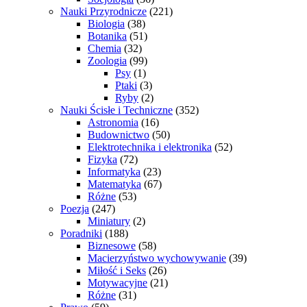
Nauki Przyrodnicze
(221)
Biologia
(38)
Botanika
(51)
Chemia
(32)
Zoologia
(99)
Psy
(1)
Ptaki
(3)
Ryby
(2)
Nauki Ścisłe i Techniczne
(352)
Astronomia
(16)
Budownictwo
(50)
Elektrotechnika i elektronika
(52)
Fizyka
(72)
Informatyka
(23)
Matematyka
(67)
Różne
(53)
Poezja
(247)
Miniatury
(2)
Poradniki
(188)
Biznesowe
(58)
Macierzyństwo wychowywanie
(39)
Miłość i Seks
(26)
Motywacyjne
(21)
Różne
(31)