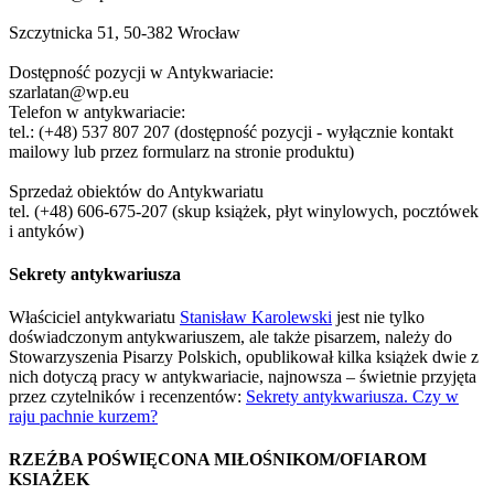
Szczytnicka 51, 50-382 Wrocław
Dostępność pozycji w Antykwariacie:
szarlatan@wp.eu
Telefon w antykwariacie:
tel.: (+48) 537 807 207 (dostępność pozycji - wyłącznie kontakt
mailowy lub przez formularz na stronie produktu)
Sprzedaż obiektów do Antykwariatu
tel. (+48) 606-675-207 (skup książek, płyt winylowych, pocztówek
i antyków)
Sekrety antykwariusza
Właściciel antykwariatu
Stanisław Karolewski
jest nie tylko
doświadczonym antykwariuszem, ale także pisarzem, należy do
Stowarzyszenia Pisarzy Polskich, opublikował kilka książek dwie z
nich dotyczą pracy w antykwariacie, najnowsza – świetnie przyjęta
przez czytelników i recenzentów:
Sekrety antykwariusza. Czy w
raju pachnie kurzem?
RZEŹBA POŚWIĘCONA MIŁOŚNIKOM/OFIAROM
KSIAŻEK