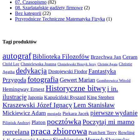
07. Czasopismo
(82)
08. Szarlatańskie gadżety firmowe
(2)
Bez kategorii
(22)
Przyrodnicze Techniczne Matematyka Fizyka
(1)
Tagi produktów
autograf
Biblioteka Filozofów
Ceram
Brzechwa Jan
Child Lee
Chmielewska Joanna
Christie
Chmielewski Henryk Jerzy
Christie Agata
dedykacja
Fantastyka
Dostojewski Fiodor
Agatha
fotografia
Przygoda
Gewert Marian
Gombrowicz Witold
Historyczne bitwy
i in.
Hemingway Ernest
ilustracje
Japonia
Kapuściński Ryszard
King Stephen
Kraszewski Józef Ignacy
Lem Stanisław
pierwsze wydanie
Mickiewicz Adam
Piekara Jacek
mosiądz
pocztówka
Poczytaj mi mamo
Platon
Pilipiuk Andrzej
praca zbiorowa
porcelana
Pratchett Terry
Rowling
Sienkiewicz Henryk
Skoczylas