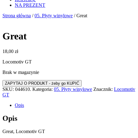
NA PREZENT
Strona główna
/
05. Płyty winylowe
/ Great
Great
18,00
zł
Locomotiv GT
Brak w magazynie
SKU:
044610.
Kategoria:
05. Płyty winylowe
Znacznik:
Locomotiv
GT
Opis
Opis
Great, Locomotiv GT