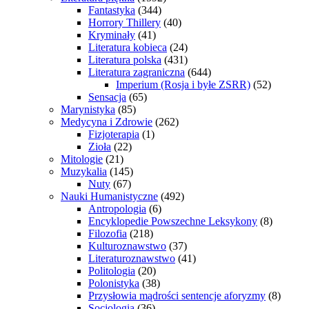
Fantastyka
(344)
Horrory Thillery
(40)
Kryminały
(41)
Literatura kobieca
(24)
Literatura polska
(431)
Literatura zagraniczna
(644)
Imperium (Rosja i byłe ZSRR)
(52)
Sensacja
(65)
Marynistyka
(85)
Medycyna i Zdrowie
(262)
Fizjoterapia
(1)
Zioła
(22)
Mitologie
(21)
Muzykalia
(145)
Nuty
(67)
Nauki Humanistyczne
(492)
Antropologia
(6)
Encyklopedie Powszechne Leksykony
(8)
Filozofia
(218)
Kulturoznawstwo
(37)
Literaturoznawstwo
(41)
Politologia
(20)
Polonistyka
(38)
Przysłowia mądrości sentencje aforyzmy
(8)
Socjologia
(36)