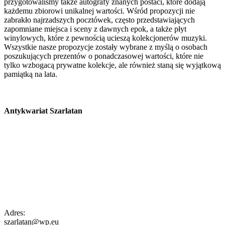
przygotowaliśmy także autografy znanych postaci, które dodają
każdemu zbiorowi unikalnej wartości. Wśród propozycji nie
zabrakło najrzadszych pocztówek, często przedstawiających
zapomniane miejsca i sceny z dawnych epok, a także płyt
winylowych, które z pewnością ucieszą kolekcjonerów muzyki.
Wszystkie nasze propozycje zostały wybrane z myślą o osobach
poszukujących prezentów o ponadczasowej wartości, które nie
tylko wzbogacą prywatne kolekcje, ale również staną się wyjątkową
pamiątką na lata.
Antykwariat Szarlatan
Adres:
szarlatan@wp.eu