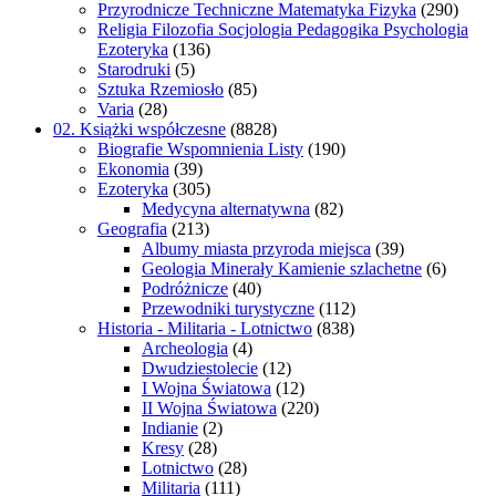
Przyrodnicze Techniczne Matematyka Fizyka
(290)
Religia Filozofia Socjologia Pedagogika Psychologia
Ezoteryka
(136)
Starodruki
(5)
Sztuka Rzemiosło
(85)
Varia
(28)
02. Książki współczesne
(8828)
Biografie Wspomnienia Listy
(190)
Ekonomia
(39)
Ezoteryka
(305)
Medycyna alternatywna
(82)
Geografia
(213)
Albumy miasta przyroda miejsca
(39)
Geologia Minerały Kamienie szlachetne
(6)
Podróżnicze
(40)
Przewodniki turystyczne
(112)
Historia - Militaria - Lotnictwo
(838)
Archeologia
(4)
Dwudziestolecie
(12)
I Wojna Światowa
(12)
II Wojna Światowa
(220)
Indianie
(2)
Kresy
(28)
Lotnictwo
(28)
Militaria
(111)