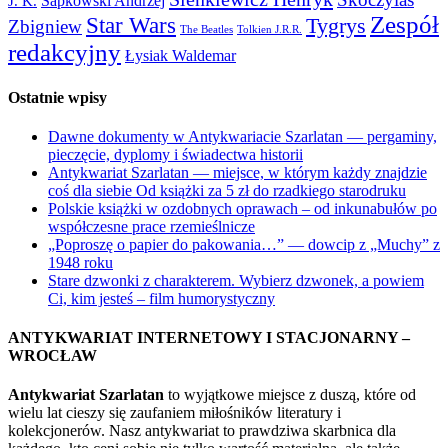
Sapkowski Andrzej
J. K.
Zespół
Star Wars
Tygrys
Zbigniew
The Beatles
Tolkien J.R.R.
redakcyjny
Łysiak Waldemar
Ostatnie wpisy
Dawne dokumenty w Antykwariacie Szarlatan — pergaminy,
pieczęcie, dyplomy i świadectwa historii
Antykwariat Szarlatan — miejsce, w którym każdy znajdzie
coś dla siebie Od książki za 5 zł do rzadkiego starodruku
Polskie książki w ozdobnych oprawach – od inkunabułów po
współczesne prace rzemieślnicze
„Poproszę o papier do pakowania…” — dowcip z „Muchy” z
1948 roku
Stare dzwonki z charakterem. Wybierz dzwonek, a powiem
Ci, kim jesteś – film humorystyczny
ANTYKWARIAT INTERNETOWY I STACJONARNY –
WROCŁAW
Antykwariat Szarlatan
to wyjątkowe miejsce z duszą, które od
wielu lat cieszy się zaufaniem miłośników literatury i
kolekcjonerów. Nasz antykwariat to prawdziwa skarbnica dla