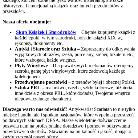
każdego, kto ceni sobie nie tylko wartość materialną, ale także
historyczną i emocjonalną książek oraz innych przedmiotów z
przeszłości.
Nasza oferta obejmuje:
Skup Książek i Starodruków
– Chętnie kupujemy książki z
każdej epoki, w tym starodruki, polskie książki XIX w,.
rękopisy, dokumenty etc.
Antyki i Starocie oraz Sztuka
– Zapraszamy do odkrywania
wyjątkowych obrazów, rzeźb, porcelany, sreber, biżuterii etc.,
które wzbogacą każde wnętrze.
Płyty Winylowe
– Dla prawdziwych melomanów oferujemy
szeroką gamę płyt winylowych, które zadowolą każdego
kolekcjonera.
Przedwojenne pocztówki
– z terenów byłej i obecnej Polski.
Sztuka PRL
– malarstwo, rzeźba, szkło kolorowe, biżuteria i
inne dzieła z okresu PRL, które dodadzą Twojemu wnętrzu
niepowtarzalnego charakteru.
Dlaczego warto nas odwiedzić?
Antykwariat Szarlatan to nie tylko
miejsce handlu, ale i spotkań pasjonatów, które wypełnia przestrzeń
po dawnych salonach DESA. Nasze wieloletnie doświadczenie
pozwala nam na profesjonalne doradztwo i pomoc w odkrywaniu
prawdziwych skarbów. Stawiamy na unikalność i jakość, dbając o
każdy szczegół naszej oferty.