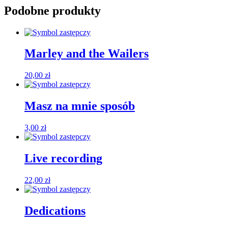
Podobne produkty
Marley and the Wailers
20,00
zł
Masz na mnie sposób
3,00
zł
Live recording
22,00
zł
Dedications