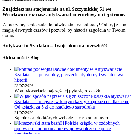
Znajdziesz nas stacjonarnie na ul. Szczytnickiej 51 we
Wrocławiu oraz nasz antykwariat internetowy na tej stronie.
Zapraszamy serdecznie do odwiedzin i współpracy! Odkryj z nami
magię dawnych czasów i pozwól, by historia zagościła w Twoim
domu.
Antykwariat Szarlatan – Twoje okno na przeszłość!
Aktualności / Blog
Dawne dokumenty w Antykwariacie
Szarlatan — pergaminy, pieczęcie, dyplomy i świadectwa
historii
23/07/2026
W antykwariacie najczęściej pyta się o książki i
Antykwariat
Szarlatan — miejsce, w którym każdy znajdzie coś dla siebie
Od książki za 5 zł do rzadkiego starodruku
21/07/2026
Są miejsca, do których wchodzi się z konkretnym
Polskie książki w ozdobnych
oprawach – od inkunabułów po współczesne prace
rzemieślnicze