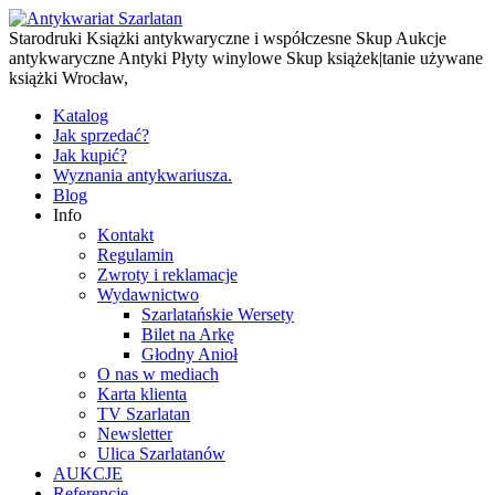
Starodruki Książki antykwaryczne i współczesne Skup Aukcje
antykwaryczne Antyki Płyty winylowe Skup książek|tanie używane
książki Wrocław,
Katalog
Jak sprzedać?
Jak kupić?
Wyznania antykwariusza.
Blog
Info
Kontakt
Regulamin
Zwroty i reklamacje
Wydawnictwo
Szarlatańskie Wersety
Bilet na Arkę
Głodny Anioł
O nas w mediach
Karta klienta
TV Szarlatan
Newsletter
Ulica Szarlatanów
AUKCJE
Referencje