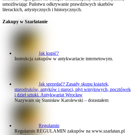
umożliwiając Państwu odkrywanie prawdziwych skarbów
literackich, artystycznych i historycznych.
Zakupy w Szarlatanie
Jak kupić?
Instrukcja zakupów w antykwariacie internetowym.
Jak sprzedać? Zasady skupu książek,
starodruków, antyków i staroci, płyt winylowych, pocztówek
i dzieł sztuki. Antykwariat Wrocław
Nazywam się Stanisław Karolewski – dorastałem
Regulamin
Regulamin REGULAMIN zakupów na www.szarlatan.pl