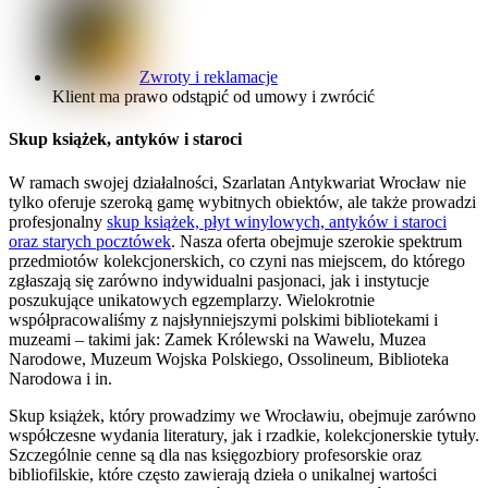
Zwroty i reklamacje
Klient ma prawo odstąpić od umowy i zwrócić
Skup książek, antyków i staroci
W ramach swojej działalności, Szarlatan Antykwariat Wrocław nie
tylko oferuje szeroką gamę wybitnych obiektów, ale także prowadzi
profesjonalny
skup książek, płyt winylowych, antyków i staroci
oraz starych pocztówek
. Nasza oferta obejmuje szerokie spektrum
przedmiotów kolekcjonerskich, co czyni nas miejscem, do którego
zgłaszają się zarówno indywidualni pasjonaci, jak i instytucje
poszukujące unikatowych egzemplarzy. Wielokrotnie
współpracowaliśmy z najsłynniejszymi polskimi bibliotekami i
muzeami – takimi jak: Zamek Królewski na Wawelu, Muzea
Narodowe, Muzeum Wojska Polskiego, Ossolineum, Biblioteka
Narodowa i in.
Skup książek, który prowadzimy we Wrocławiu, obejmuje zarówno
współczesne wydania literatury, jak i rzadkie, kolekcjonerskie tytuły.
Szczególnie cenne są dla nas księgozbiory profesorskie oraz
bibliofilskie, które często zawierają dzieła o unikalnej wartości