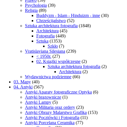
Prawo
(59)
Psychologia
(39)
Religia
(89)
Buddyzm - Islam - Hinduizm - inne
(30)
Chrześcijaństwo
(52)
Sztuka architektura fotografia
(1848)
Architektura
(45)
Fotografia
(449)
Sztuka
(1353)
Szkło
(7)
Vratislaviana Silesiana
(239)
< 1950r.
(27)
02. Książki współczesne
(2)
Sztuka architektura fotografia
(2)
Architektura
(2)
Wydawnictwa podziemne
(66)
03. Mapy
(40)
04. Antyki
(567)
Antyki Aparaty fotograficzne Optyka
(6)
Antyki brązownicze
(1)
Antyki Lampy
(5)
Antyki Militaria oraz ordery
(23)
Antyki Obrazy Malarstwo Grafika
(153)
Antyki Pocztówki i Fotografia
(11)
Antyki Porcelana Ceramika
(77)