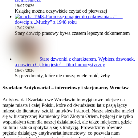
19/07/2026
Książkę można oczywiście czytać od pierwszej
„Poproszę o papier do pakowania…” —
dowcip z „Muchy” z 1948 roku
17/07/2026
Stary dowcip prasowy bywa czasem lepszym dokumentem
Stare dzwonki z charakterem. Wybierz dzwonek,
a powiem Ci, kim jesteś – film humorystyczny
16/07/2026
Są przedmioty, które nie muszą wiele robić, żeby
Szarlatan Antykwariat – internetowy i stacjonarny Wrocław
Antykwariat Szarlatan we Wrocławiu to wyjątkowe miejsce na
mapie miasta i całej Polski, które od dwudziestu lat z pasją łączy
miłość do literatury, sztuki, antyków i staroci. Nasza siedziba mieści
się w historycznej Kamienicy Pod Złotym Orłem, będącej nie tylko
wspaniałym tłem dla naszej działalności, ale także miejscem, gdzie
kultura i sztuka spotykają się z tradycją. Prowadzimy również
prężnie działający antykwariat internetowy, co pozwala nam