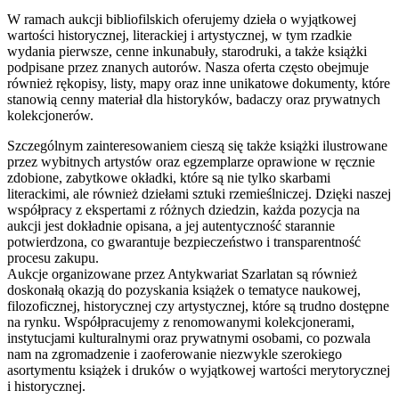
W ramach aukcji bibliofilskich oferujemy dzieła o wyjątkowej
wartości historycznej, literackiej i artystycznej, w tym rzadkie
wydania pierwsze, cenne inkunabuły, starodruki, a także książki
podpisane przez znanych autorów. Nasza oferta często obejmuje
również rękopisy, listy, mapy oraz inne unikatowe dokumenty, które
stanowią cenny materiał dla historyków, badaczy oraz prywatnych
kolekcjonerów.
Szczególnym zainteresowaniem cieszą się także książki ilustrowane
przez wybitnych artystów oraz egzemplarze oprawione w ręcznie
zdobione, zabytkowe okładki, które są nie tylko skarbami
literackimi, ale również dziełami sztuki rzemieślniczej. Dzięki naszej
współpracy z ekspertami z różnych dziedzin, każda pozycja na
aukcji jest dokładnie opisana, a jej autentyczność starannie
potwierdzona, co gwarantuje bezpieczeństwo i transparentność
procesu zakupu.
Aukcje organizowane przez Antykwariat Szarlatan są również
doskonałą okazją do pozyskania książek o tematyce naukowej,
filozoficznej, historycznej czy artystycznej, które są trudno dostępne
na rynku. Współpracujemy z renomowanymi kolekcjonerami,
instytucjami kulturalnymi oraz prywatnymi osobami, co pozwala
nam na zgromadzenie i zaoferowanie niezwykle szerokiego
asortymentu książek i druków o wyjątkowej wartości merytorycznej
i historycznej.