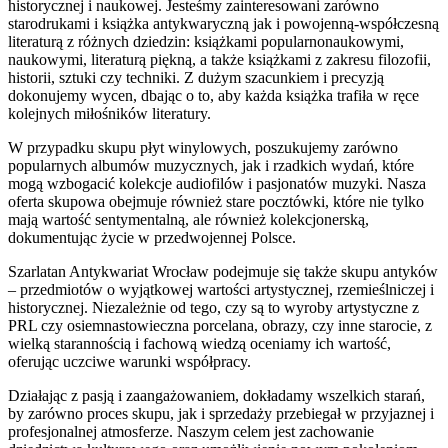
historycznej i naukowej. Jesteśmy zainteresowani zarówno
starodrukami i książka antykwaryczną jak i powojenną-współczesną
literaturą z różnych dziedzin: książkami popularnonaukowymi,
naukowymi, literaturą piękną, a także książkami z zakresu filozofii,
historii, sztuki czy techniki. Z dużym szacunkiem i precyzją
dokonujemy wycen, dbając o to, aby każda książka trafiła w ręce
kolejnych miłośników literatury.
W przypadku skupu płyt winylowych, poszukujemy zarówno
popularnych albumów muzycznych, jak i rzadkich wydań, które
mogą wzbogacić kolekcje audiofilów i pasjonatów muzyki. Nasza
oferta skupowa obejmuje również stare pocztówki, które nie tylko
mają wartość sentymentalną, ale również kolekcjonerską,
dokumentując życie w przedwojennej Polsce.
Szarlatan Antykwariat Wrocław podejmuje się także skupu antyków
– przedmiotów o wyjątkowej wartości artystycznej, rzemieślniczej i
historycznej. Niezależnie od tego, czy są to wyroby artystyczne z
PRL czy osiemnastowieczna porcelana, obrazy, czy inne starocie, z
wielką starannością i fachową wiedzą oceniamy ich wartość,
oferując uczciwe warunki współpracy.
Działając z pasją i zaangażowaniem, dokładamy wszelkich starań,
by zarówno proces skupu, jak i sprzedaży przebiegał w przyjaznej i
profesjonalnej atmosferze. Naszym celem jest zachowanie