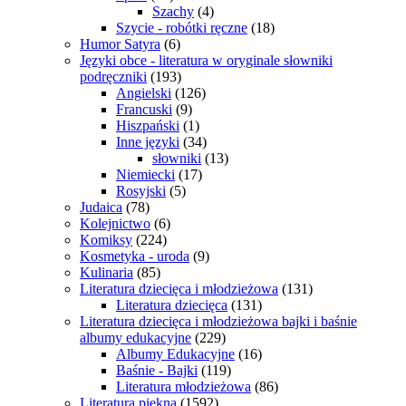
Szachy
(4)
Szycie - robótki ręczne
(18)
Humor Satyra
(6)
Języki obce - literatura w oryginale słowniki
podręczniki
(193)
Angielski
(126)
Francuski
(9)
Hiszpański
(1)
Inne języki
(34)
słowniki
(13)
Niemiecki
(17)
Rosyjski
(5)
Judaica
(78)
Kolejnictwo
(6)
Komiksy
(224)
Kosmetyka - uroda
(9)
Kulinaria
(85)
Literatura dziecięca i młodzieżowa
(131)
Literatura dziecięca
(131)
Literatura dziecięca i młodzieżowa bajki i baśnie
albumy edukacyjne
(229)
Albumy Edukacyjne
(16)
Baśnie - Bajki
(119)
Literatura młodzieżowa
(86)
Literatura piękna
(1592)