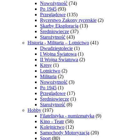
Nowożytność
(74)
Po 1945
(93)
Przeglądowe
(135)
Rycerstwo Zakony rycerskie
(2)
Skarby Eksploracja
(13)
Średniowiecze
(37)
Starożytność
(43)
Historia - Militaria – Lotnictwo
(41)
Dwudziestolecie
(1)
I Wojna Światowa
(1)
II Wojna Światowa
(2)
Kresy
(1)
Lotnictwo
(2)
Militaria
(2)
Nowożytność
(3)
Po 1945
(1)
Przeglądowe
(17)
Średniowiecze
(1)
Starożytność
(8)
Hobby
(197)
Filatelistyka - numizmatyka
(9)
Kino - Teatr
(58)
Kolejnictwo
(12)
Samochody Motoryzacja
(20)
Sport
(80)