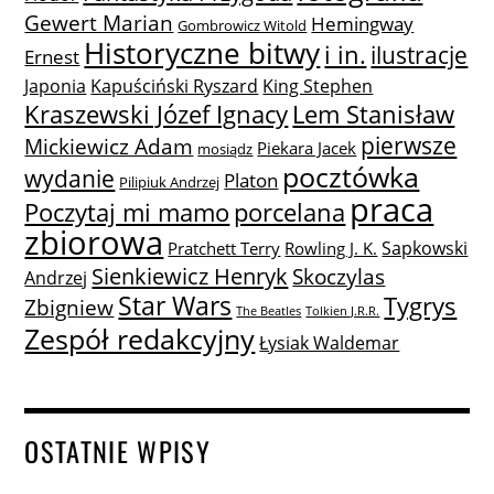
Gewert Marian
Hemingway
Gombrowicz Witold
Historyczne bitwy
i in.
ilustracje
Ernest
Japonia
Kapuściński Ryszard
King Stephen
Lem Stanisław
Kraszewski Józef Ignacy
pierwsze
Mickiewicz Adam
Piekara Jacek
mosiądz
pocztówka
wydanie
Platon
Pilipiuk Andrzej
praca
Poczytaj mi mamo
porcelana
zbiorowa
Sapkowski
Pratchett Terry
Rowling J. K.
Sienkiewicz Henryk
Skoczylas
Andrzej
Star Wars
Tygrys
Zbigniew
The Beatles
Tolkien J.R.R.
Zespół redakcyjny
Łysiak Waldemar
OSTATNIE WPISY