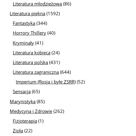
Literatura młodzieżowa
(86)
Literatura piękna
(1592)
Fantastyka
(344)
Horrory Thillery
(40)
Kryminały
(41)
Literatura kobieca
(24)
Literatura polska
(431)
Literatura zagraniczna
(644)
Imperium (Rosja i byłe ZSRR)
(52)
Sensacja
(65)
Marynistyka
(85)
Medycyna i Zdrowie
(262)
Fizjoterapia
(1)
Zioła
(22)