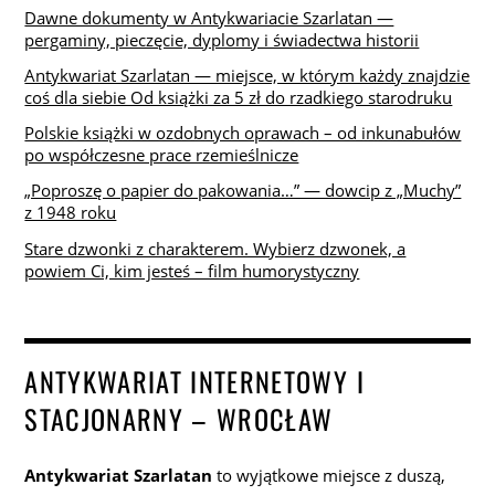
Dawne dokumenty w Antykwariacie Szarlatan —
pergaminy, pieczęcie, dyplomy i świadectwa historii
Antykwariat Szarlatan — miejsce, w którym każdy znajdzie
coś dla siebie Od książki za 5 zł do rzadkiego starodruku
Polskie książki w ozdobnych oprawach – od inkunabułów
po współczesne prace rzemieślnicze
„Poproszę o papier do pakowania…” — dowcip z „Muchy”
z 1948 roku
Stare dzwonki z charakterem. Wybierz dzwonek, a
powiem Ci, kim jesteś – film humorystyczny
ANTYKWARIAT INTERNETOWY I
STACJONARNY – WROCŁAW
Antykwariat Szarlatan
to wyjątkowe miejsce z duszą,