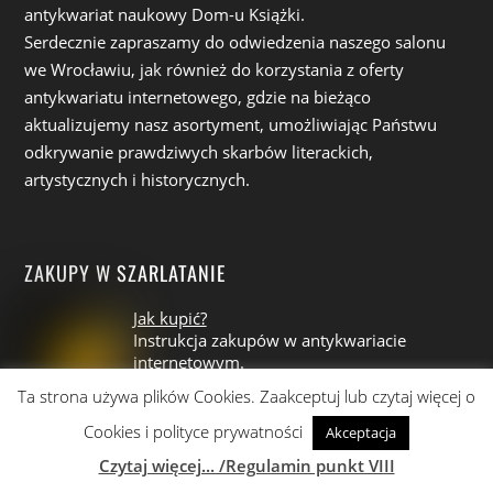
antykwariat naukowy Dom-u Książki.
Serdecznie zapraszamy do odwiedzenia naszego salonu
we Wrocławiu, jak również do korzystania z oferty
antykwariatu internetowego, gdzie na bieżąco
aktualizujemy nasz asortyment, umożliwiając Państwu
odkrywanie prawdziwych skarbów literackich,
artystycznych i historycznych.
ZAKUPY W SZARLATANIE
Jak kupić?
Instrukcja zakupów w antykwariacie
internetowym.
Ta strona używa plików Cookies. Zaakceptuj lub czytaj więcej o
Cookies i polityce prywatności
Akceptacja
Jak sprzedać? Zasady skupu książek,
starodruków, antyków i staroci, płyt
Czytaj więcej... /Regulamin punkt VIII
winylowych, pocztówek i dzieł sztuki.