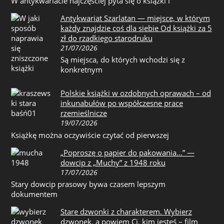
W antykwariacie najczęściej pyta się o książki i
Antykwariat Szarlatan — miejsce, w którym
każdy znajdzie coś dla siebie Od książki za 5
zł do rzadkiego starodruku
21/07/2026
Są miejsca, do których wchodzi się z
konkretnym
Polskie książki w ozdobnych oprawach – od
inkunabułów po współczesne prace
rzemieślnicze
19/07/2026
Książkę można oczywiście czytać od pierwszej
„Poproszę o papier do pakowania…” —
dowcip z „Muchy” z 1948 roku
17/07/2026
Stary dowcip prasowy bywa czasem lepszym
dokumentem
Stare dzwonki z charakterem. Wybierz
dzwonek, a powiem Ci, kim jesteś – film