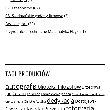
07. Czasopismo
(82)
08. Szarlatańskie gadżety firmowe
(2)
Bez kategorii
(22)
Przyrodnicze Techniczne Matematyka Fizyka
(1)
TAGI PRODUKTÓW
autograf
Biblioteka Filozofów
Brzechwa
Ceram
Jan
Child Lee
Chmielewska Joanna
Chmielewski Henryk Jerzy
dedykacja
Dostojewski
Christie Agatha
Christie Agata
fotografia
Fantastyka Przygoda
Fiodor