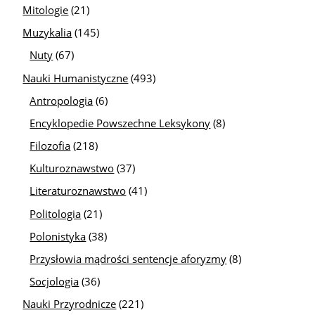
Mitologie
(21)
Muzykalia
(145)
Nuty
(67)
Nauki Humanistyczne
(493)
Antropologia
(6)
Encyklopedie Powszechne Leksykony
(8)
Filozofia
(218)
Kulturoznawstwo
(37)
Literaturoznawstwo
(41)
Politologia
(21)
Polonistyka
(38)
Przysłowia mądrości sentencje aforyzmy
(8)
Socjologia
(36)
Nauki Przyrodnicze
(221)