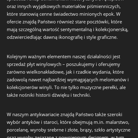
oraz innych wyjątkowych materiałów piśmienniczych,
które stanowią cenne świadectwo minionych epok. W
ofercie znajdą Państwo również stare pocztówki, które
mają szczególną wartość sentymentalną i kolekcjonerską,
odzwierciedlając dawną ikonografię i style graficzne.
Kolejnym ważnym elementem naszej działalności jest
sprzedaż płyt winylowych – poszukujemy i oferujemy
zarówno wielkonakładowe, jak i rzadkie wydania, które
zadowolą nawet najbardziej wymagających melomanów i
kolekcjonerów winyli. To nie tylko muzyczne perełki, ale
także nośniki historii dźwięku i techniki.
W naszym antykwariacie znajdą Państwo także szeroki
wybór antyków i staroci, które obejmują m.in. malarstwo,
porcelanę, wyroby srebrne i złote, brązy, szkło artystyczne
oraz wyroby związane z powojennym designem, w tym