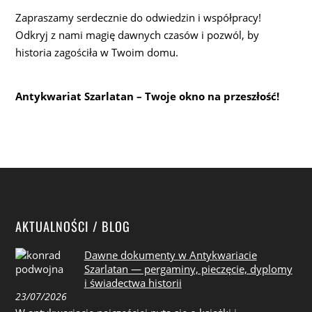
Zapraszamy serdecznie do odwiedzin i współpracy!
Odkryj z nami magię dawnych czasów i pozwól, by
historia zagościła w Twoim domu.
Antykwariat Szarlatan – Twoje okno na przeszłość!
AKTUALNOŚCI / BLOG
Dawne dokumenty w Antykwariacie
Szarlatan — pergaminy, pieczęcie, dyplomy
i świadectwa historii
23/07/2026