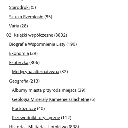
Starodruki
(5)
Sztuka Rzemiosło
(85)
Varia
(28)
02. Książki współczesne
(8832)
Biografie Wspomnienia Listy
(190)
Ekonomia
(39)
Ezoteryka
(306)
Medycyna alternatywna
(82)
Geografia
(213)
Albumy miasta przyroda miejsca
(39)
Geologia Minerały Kamienie szlachetne
(6)
Podróżnicze
(40)
Przewodniki turystyczne
(112)
Historia - Militaria - Lotnictwo
(838)