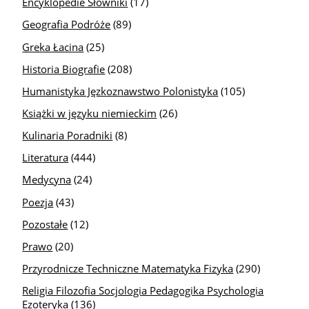
Encyklopedie Słowniki
(17)
Geografia Podróże
(89)
Greka Łacina
(25)
Historia Biografie
(208)
Humanistyka Jęzkoznawstwo Polonistyka
(105)
Książki w języku niemieckim
(26)
Kulinaria Poradniki
(8)
Literatura
(444)
Medycyna
(24)
Poezja
(43)
Pozostałe
(12)
Prawo
(20)
Przyrodnicze Techniczne Matematyka Fizyka
(290)
Religia Filozofia Socjologia Pedagogika Psychologia
Ezoteryka
(136)