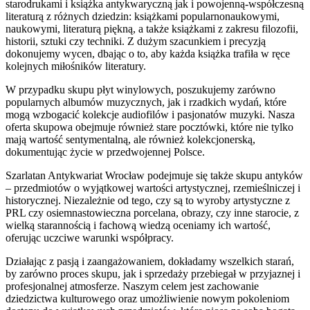
starodrukami i książka antykwaryczną jak i powojenną-współczesną
literaturą z różnych dziedzin: książkami popularnonaukowymi,
naukowymi, literaturą piękną, a także książkami z zakresu filozofii,
historii, sztuki czy techniki. Z dużym szacunkiem i precyzją
dokonujemy wycen, dbając o to, aby każda książka trafiła w ręce
kolejnych miłośników literatury.
W przypadku skupu płyt winylowych, poszukujemy zarówno
popularnych albumów muzycznych, jak i rzadkich wydań, które
mogą wzbogacić kolekcje audiofilów i pasjonatów muzyki. Nasza
oferta skupowa obejmuje również stare pocztówki, które nie tylko
mają wartość sentymentalną, ale również kolekcjonerską,
dokumentując życie w przedwojennej Polsce.
Szarlatan Antykwariat Wrocław podejmuje się także skupu antyków
– przedmiotów o wyjątkowej wartości artystycznej, rzemieślniczej i
historycznej. Niezależnie od tego, czy są to wyroby artystyczne z
PRL czy osiemnastowieczna porcelana, obrazy, czy inne starocie, z
wielką starannością i fachową wiedzą oceniamy ich wartość,
oferując uczciwe warunki współpracy.
Działając z pasją i zaangażowaniem, dokładamy wszelkich starań,
by zarówno proces skupu, jak i sprzedaży przebiegał w przyjaznej i
profesjonalnej atmosferze. Naszym celem jest zachowanie
dziedzictwa kulturowego oraz umożliwienie nowym pokoleniom