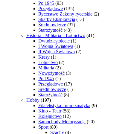
Po 1945
(93)
Przeglądowe
(135)
Rycerstwo Zakony rycerskie
(2)
Skarby Eksploracja
(13)
Średniowiecze
(37)
Starożytność
(43)
Historia - Militaria – Lotnictwo
(41)
Dwudziestolecie
(1)
I Wojna Światowa
(1)
II Wojna Światowa
(2)
Kresy
(1)
Lotnictwo
(2)
Militaria
(2)
Nowożytność
(3)
Po 1945
(1)
Przeglądowe
(17)
Średniowiecze
(1)
Starożytność
(8)
Hobby
(197)
Filatelistyka - numizmatyka
(9)
Kino - Teatr
(58)
Kolejnictwo
(12)
Samochody Motoryzacja
(20)
Sport
(80)
Szachy
(4)