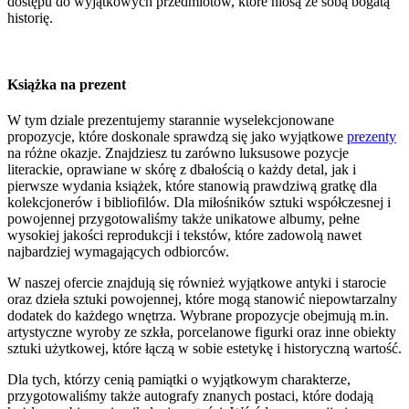
dostępu do wyjątkowych przedmiotów, które niosą ze sobą bogatą
historię.
Książka na prezent
W tym dziale prezentujemy starannie wyselekcjonowane
propozycje, które doskonale sprawdzą się jako wyjątkowe
prezenty
na różne okazje. Znajdziesz tu zarówno luksusowe pozycje
literackie, oprawiane w skórę z dbałością o każdy detal, jak i
pierwsze wydania książek, które stanowią prawdziwą gratkę dla
kolekcjonerów i bibliofilów. Dla miłośników sztuki współczesnej i
powojennej przygotowaliśmy także unikatowe albumy, pełne
wysokiej jakości reprodukcji i tekstów, które zadowolą nawet
najbardziej wymagających odbiorców.
W naszej ofercie znajdują się również wyjątkowe antyki i starocie
oraz dzieła sztuki powojennej, które mogą stanowić niepowtarzalny
dodatek do każdego wnętrza. Wybrane propozycje obejmują m.in.
artystyczne wyroby ze szkła, porcelanowe figurki oraz inne obiekty
sztuki użytkowej, które łączą w sobie estetykę i historyczną wartość.
Dla tych, którzy cenią pamiątki o wyjątkowym charakterze,
przygotowaliśmy także autografy znanych postaci, które dodają