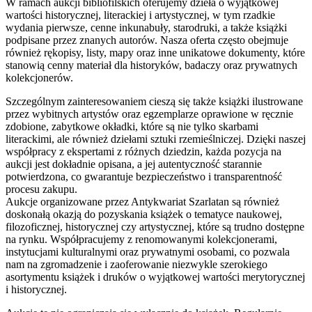
W ramach aukcji bibliofilskich oferujemy dzieła o wyjątkowej
wartości historycznej, literackiej i artystycznej, w tym rzadkie
wydania pierwsze, cenne inkunabuły, starodruki, a także książki
podpisane przez znanych autorów. Nasza oferta często obejmuje
również rękopisy, listy, mapy oraz inne unikatowe dokumenty, które
stanowią cenny materiał dla historyków, badaczy oraz prywatnych
kolekcjonerów.
Szczególnym zainteresowaniem cieszą się także książki ilustrowane
przez wybitnych artystów oraz egzemplarze oprawione w ręcznie
zdobione, zabytkowe okładki, które są nie tylko skarbami
literackimi, ale również dziełami sztuki rzemieślniczej. Dzięki naszej
współpracy z ekspertami z różnych dziedzin, każda pozycja na
aukcji jest dokładnie opisana, a jej autentyczność starannie
potwierdzona, co gwarantuje bezpieczeństwo i transparentność
procesu zakupu.
Aukcje organizowane przez Antykwariat Szarlatan są również
doskonałą okazją do pozyskania książek o tematyce naukowej,
filozoficznej, historycznej czy artystycznej, które są trudno dostępne
na rynku. Współpracujemy z renomowanymi kolekcjonerami,
instytucjami kulturalnymi oraz prywatnymi osobami, co pozwala
nam na zgromadzenie i zaoferowanie niezwykle szerokiego
asortymentu książek i druków o wyjątkowej wartości merytorycznej
i historycznej.