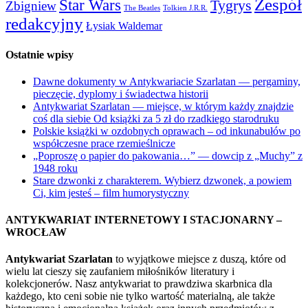
Zespół
Star Wars
Tygrys
Zbigniew
The Beatles
Tolkien J.R.R.
redakcyjny
Łysiak Waldemar
Ostatnie wpisy
Dawne dokumenty w Antykwariacie Szarlatan — pergaminy,
pieczęcie, dyplomy i świadectwa historii
Antykwariat Szarlatan — miejsce, w którym każdy znajdzie
coś dla siebie Od książki za 5 zł do rzadkiego starodruku
Polskie książki w ozdobnych oprawach – od inkunabułów po
współczesne prace rzemieślnicze
„Poproszę o papier do pakowania…” — dowcip z „Muchy” z
1948 roku
Stare dzwonki z charakterem. Wybierz dzwonek, a powiem
Ci, kim jesteś – film humorystyczny
ANTYKWARIAT INTERNETOWY I STACJONARNY –
WROCŁAW
Antykwariat Szarlatan
to wyjątkowe miejsce z duszą, które od
wielu lat cieszy się zaufaniem miłośników literatury i
kolekcjonerów. Nasz antykwariat to prawdziwa skarbnica dla
każdego, kto ceni sobie nie tylko wartość materialną, ale także