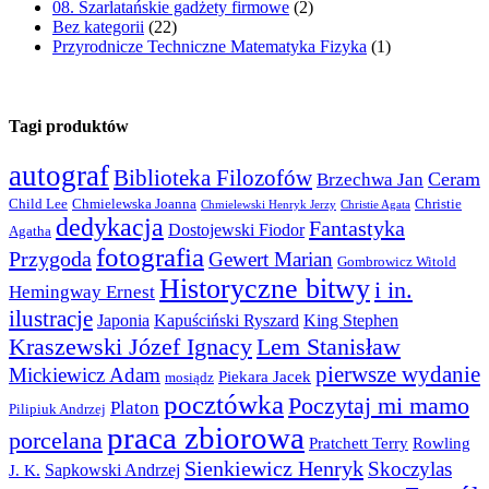
08. Szarlatańskie gadżety firmowe
(2)
Bez kategorii
(22)
Przyrodnicze Techniczne Matematyka Fizyka
(1)
Tagi produktów
autograf
Biblioteka Filozofów
Ceram
Brzechwa Jan
Child Lee
Chmielewska Joanna
Christie
Chmielewski Henryk Jerzy
Christie Agata
dedykacja
Fantastyka
Dostojewski Fiodor
Agatha
fotografia
Przygoda
Gewert Marian
Gombrowicz Witold
Historyczne bitwy
i in.
Hemingway Ernest
ilustracje
Japonia
Kapuściński Ryszard
King Stephen
Kraszewski Józef Ignacy
Lem Stanisław
pierwsze wydanie
Mickiewicz Adam
Piekara Jacek
mosiądz
pocztówka
Poczytaj mi mamo
Platon
Pilipiuk Andrzej
praca zbiorowa
porcelana
Pratchett Terry
Rowling
Sienkiewicz Henryk
Skoczylas
Sapkowski Andrzej
J. K.