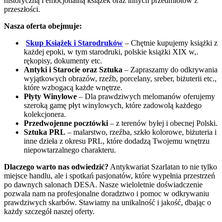
historyczną i emocjonalną książek oraz innych przedmiotów z
przeszłości.
Nasza oferta obejmuje:
Skup Książek i Starodruków
– Chętnie kupujemy książki z
każdej epoki, w tym starodruki, polskie książki XIX w,.
rękopisy, dokumenty etc.
Antyki i Starocie oraz Sztuka
– Zapraszamy do odkrywania
wyjątkowych obrazów, rzeźb, porcelany, sreber, biżuterii etc.,
które wzbogacą każde wnętrze.
Płyty Winylowe
– Dla prawdziwych melomanów oferujemy
szeroką gamę płyt winylowych, które zadowolą każdego
kolekcjonera.
Przedwojenne pocztówki
– z terenów byłej i obecnej Polski.
Sztuka PRL
– malarstwo, rzeźba, szkło kolorowe, biżuteria i
inne dzieła z okresu PRL, które dodadzą Twojemu wnętrzu
niepowtarzalnego charakteru.
Dlaczego warto nas odwiedzić?
Antykwariat Szarlatan to nie tylko
miejsce handlu, ale i spotkań pasjonatów, które wypełnia przestrzeń
po dawnych salonach DESA. Nasze wieloletnie doświadczenie
pozwala nam na profesjonalne doradztwo i pomoc w odkrywaniu
prawdziwych skarbów. Stawiamy na unikalność i jakość, dbając o
każdy szczegół naszej oferty.