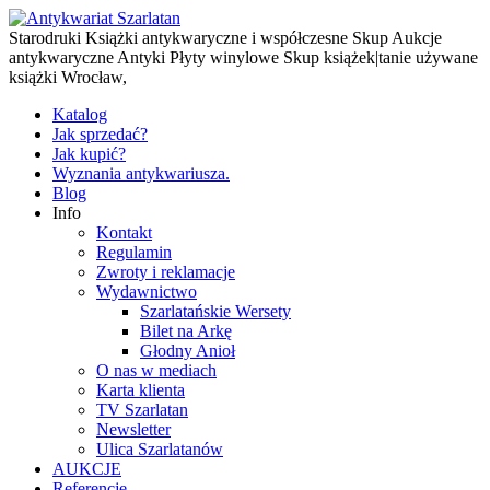
Starodruki Książki antykwaryczne i współczesne Skup Aukcje
antykwaryczne Antyki Płyty winylowe Skup książek|tanie używane
książki Wrocław,
Katalog
Jak sprzedać?
Jak kupić?
Wyznania antykwariusza.
Blog
Info
Kontakt
Regulamin
Zwroty i reklamacje
Wydawnictwo
Szarlatańskie Wersety
Bilet na Arkę
Głodny Anioł
O nas w mediach
Karta klienta
TV Szarlatan
Newsletter
Ulica Szarlatanów
AUKCJE
Referencje