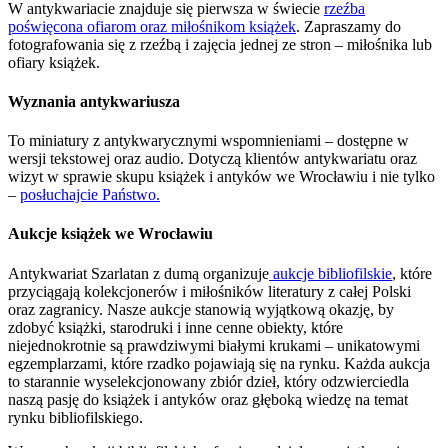
W antykwariacie znajduje się pierwsza w świecie
rzeźba
poświęcona ofiarom oraz miłośnikom książek
. Zapraszamy do
fotografowania się z rzeźbą i zajęcia jednej ze stron – miłośnika lub
ofiary książek.
Wyznania antykwariusza
To miniatury z antykwarycznymi wspomnieniami – dostępne w
wersji tekstowej oraz audio. Dotyczą klientów antykwariatu oraz
wizyt w sprawie skupu książek i antyków we Wrocławiu i nie tylko
–
posłuchajcie Państwo.
Aukcje książek we Wrocławiu
Antykwariat Szarlatan z dumą organizuje
aukcje bibliofilskie
, które
przyciągają kolekcjonerów i miłośników literatury z całej Polski
oraz zagranicy. Nasze aukcje stanowią wyjątkową okazję, by
zdobyć książki, starodruki i inne cenne obiekty, które
niejednokrotnie są prawdziwymi białymi krukami – unikatowymi
egzemplarzami, które rzadko pojawiają się na rynku. Każda aukcja
to starannie wyselekcjonowany zbiór dzieł, który odzwierciedla
naszą pasję do książek i antyków oraz głęboką wiedzę na temat
rynku bibliofilskiego.