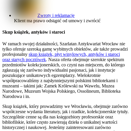
Zwroty i reklamacje
Klient ma prawo odstąpić od umowy i zwrócić
Skup książek, antyków i staroci
W ramach swojej działalności, Szarlatan Antykwariat Wrocław nie
tylko oferuje szeroką gamę wybitnych obiektów, ale także prowadzi
profesjonalny
skup książek, płyt winylowych, antyków i staroci
oraz starych pocztówek
. Nasza oferta obejmuje szerokie spektrum
przedmiotów kolekcjonerskich, co czyni nas miejscem, do którego
zgłaszają się zarówno indywidualni pasjonaci, jak i instytucje
poszukujące unikatowych egzemplarzy. Wielokrotnie
współpracowaliśmy z najsłynniejszymi polskimi bibliotekami i
muzeami – takimi jak: Zamek Królewski na Wawelu, Muzea
Narodowe, Muzeum Wojska Polskiego, Ossolineum, Biblioteka
Narodowa i in.
Skup książek, który prowadzimy we Wrocławiu, obejmuje zarówno
współczesne wydania literatury, jak i rzadkie, kolekcjonerskie tytuły.
Szczególnie cenne są dla nas księgozbiory profesorskie oraz
bibliofilskie, które często zawierają dzieła o unikalnej wartości
historycznej i naukowej. Jesteśmy zainteresowani zarówno