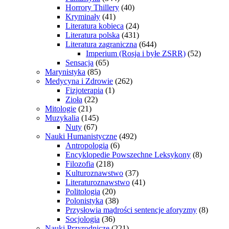
Horrory Thillery
(40)
Kryminały
(41)
Literatura kobieca
(24)
Literatura polska
(431)
Literatura zagraniczna
(644)
Imperium (Rosja i byłe ZSRR)
(52)
Sensacja
(65)
Marynistyka
(85)
Medycyna i Zdrowie
(262)
Fizjoterapia
(1)
Zioła
(22)
Mitologie
(21)
Muzykalia
(145)
Nuty
(67)
Nauki Humanistyczne
(492)
Antropologia
(6)
Encyklopedie Powszechne Leksykony
(8)
Filozofia
(218)
Kulturoznawstwo
(37)
Literaturoznawstwo
(41)
Politologia
(20)
Polonistyka
(38)
Przysłowia mądrości sentencje aforyzmy
(8)
Socjologia
(36)
Nauki Przyrodnicze
(221)