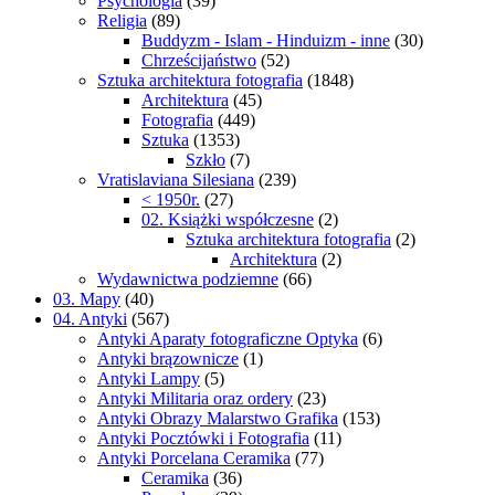
Psychologia
(39)
Religia
(89)
Buddyzm - Islam - Hinduizm - inne
(30)
Chrześcijaństwo
(52)
Sztuka architektura fotografia
(1848)
Architektura
(45)
Fotografia
(449)
Sztuka
(1353)
Szkło
(7)
Vratislaviana Silesiana
(239)
< 1950r.
(27)
02. Książki współczesne
(2)
Sztuka architektura fotografia
(2)
Architektura
(2)
Wydawnictwa podziemne
(66)
03. Mapy
(40)
04. Antyki
(567)
Antyki Aparaty fotograficzne Optyka
(6)
Antyki brązownicze
(1)
Antyki Lampy
(5)
Antyki Militaria oraz ordery
(23)
Antyki Obrazy Malarstwo Grafika
(153)
Antyki Pocztówki i Fotografia
(11)
Antyki Porcelana Ceramika
(77)
Ceramika
(36)