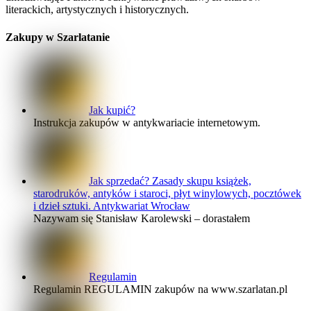
literackich, artystycznych i historycznych.
Zakupy w Szarlatanie
Jak kupić?
Instrukcja zakupów w antykwariacie internetowym.
Jak sprzedać? Zasady skupu książek,
starodruków, antyków i staroci, płyt winylowych, pocztówek
i dzieł sztuki. Antykwariat Wrocław
Nazywam się Stanisław Karolewski – dorastałem
Regulamin
Regulamin REGULAMIN zakupów na www.szarlatan.pl