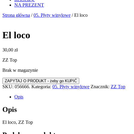
NA PREZENT
Strona główna
/
05. Płyty winylowe
/ El loco
El loco
30,00
zł
ZZ Top
Brak w magazynie
SKU:
056666.
Kategoria:
05. Płyty winylowe
Znacznik:
ZZ Top
Opis
Opis
El loco, ZZ Top