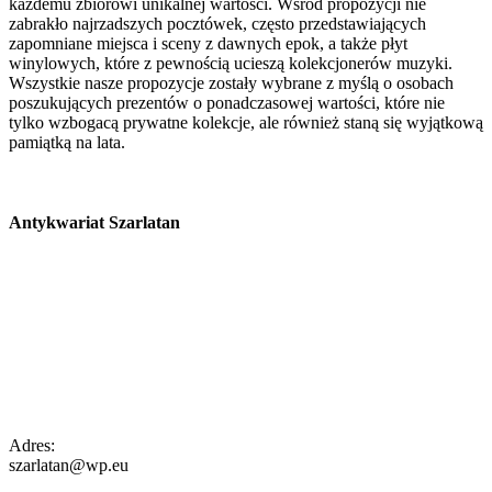
każdemu zbiorowi unikalnej wartości. Wśród propozycji nie
zabrakło najrzadszych pocztówek, często przedstawiających
zapomniane miejsca i sceny z dawnych epok, a także płyt
winylowych, które z pewnością ucieszą kolekcjonerów muzyki.
Wszystkie nasze propozycje zostały wybrane z myślą o osobach
poszukujących prezentów o ponadczasowej wartości, które nie
tylko wzbogacą prywatne kolekcje, ale również staną się wyjątkową
pamiątką na lata.
Antykwariat Szarlatan
Adres:
szarlatan@wp.eu