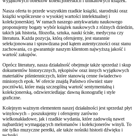
wyjątkowych obiektów kolekcjonerskich i unikatowych książek.
Nasza oferta to przede wszystkim rzadkie książki, starodruki oraz
książki współczesne o wysokiej wartości intelektualnej i
kolekcjonerskiej. W ramach naszego antykwariatu naukowego
proponujemy bogaty wybór książek naukowych z różnych dziedzin,
takich jak historia, filozofia, sztuka, nauki ścisłe, medycyna czy
literatura. Każda pozycja, którą oferujemy, jest starannie
selekcjonowana i sprawdzana pod kątem autentyczności oraz stanu
zachowania, co gwarantuje naszym klientom najwyższą jakość i
wartość zakupów.
Oprócz literatury, nasza działalność obejmuje także sprzedaż i skup
dokumentów historycznych, rękopisów oraz innych wyjątkowych
materiałów piśmienniczych, które stanowią cenne świadectwo
minionych epok. W ofercie znajdą Państwo również stare
pocztówki, które mają szczególną wartość sentymentalną i
kolekcjonerską, odzwierciedlając dawną ikonografię i style
graficzne.
Kolejnym ważnym elementem naszej działalności jest sprzedaż płyt
winylowych – poszukujemy i oferujemy zarówno
wielkonakładowe, jak i rzadkie wydania, które zadowolą nawet
najbardziej wymagających melomanów i kolekcjonerów winyli. To
nie tylko muzyczne perełki, ale także nośniki historii dźwięku i
techniki.