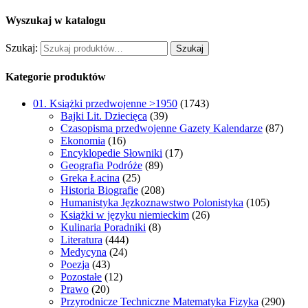
Wyszukaj w katalogu
Szukaj:
Szukaj
Kategorie produktów
01. Książki przedwojenne >1950
(1743)
Bajki Lit. Dziecięca
(39)
Czasopisma przedwojenne Gazety Kalendarze
(87)
Ekonomia
(16)
Encyklopedie Słowniki
(17)
Geografia Podróże
(89)
Greka Łacina
(25)
Historia Biografie
(208)
Humanistyka Jęzkoznawstwo Polonistyka
(105)
Książki w języku niemieckim
(26)
Kulinaria Poradniki
(8)
Literatura
(444)
Medycyna
(24)
Poezja
(43)
Pozostałe
(12)
Prawo
(20)
Przyrodnicze Techniczne Matematyka Fizyka
(290)