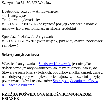
Szczytnicka 51, 50-382 Wrocław
Dostępność pozycji w Antykwariacie:
szarlatan@wp.eu
Telefon w antykwariacie:
tel.: (+48) 537 807 207 (dostępność pozycji - wyłącznie kontakt
mailowy lub przez formularz na stronie produktu)
Sprzedaż obiektów do Antykwariatu
tel. (+48) 606-675-207 (skup książek, płyt winylowych, pocztówek
i antyków)
Sekrety antykwariusza
Właściciel antykwariatu
Stanisław Karolewski
jest nie tylko
doświadczonym antykwariuszem, ale także pisarzem, należy do
Stowarzyszenia Pisarzy Polskich, opublikował kilka książek dwie z
nich dotyczą pracy w antykwariacie, najnowsza – świetnie przyjęta
przez czytelników i recenzentów:
Sekrety antykwariusza. Czy w
raju pachnie kurzem?
RZEŹBA POŚWIĘCONA MIŁOŚNIKOM/OFIAROM
KSIAŻEK