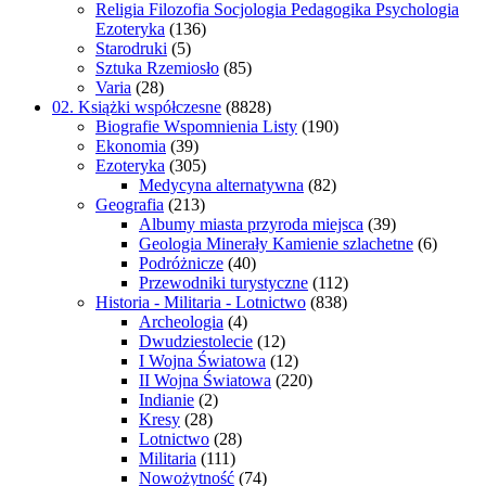
Religia Filozofia Socjologia Pedagogika Psychologia
Ezoteryka
(136)
Starodruki
(5)
Sztuka Rzemiosło
(85)
Varia
(28)
02. Książki współczesne
(8828)
Biografie Wspomnienia Listy
(190)
Ekonomia
(39)
Ezoteryka
(305)
Medycyna alternatywna
(82)
Geografia
(213)
Albumy miasta przyroda miejsca
(39)
Geologia Minerały Kamienie szlachetne
(6)
Podróżnicze
(40)
Przewodniki turystyczne
(112)
Historia - Militaria - Lotnictwo
(838)
Archeologia
(4)
Dwudziestolecie
(12)
I Wojna Światowa
(12)
II Wojna Światowa
(220)
Indianie
(2)
Kresy
(28)
Lotnictwo
(28)
Militaria
(111)
Nowożytność
(74)