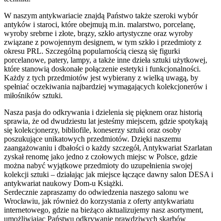
W naszym antykwariacie znajdą Państwo także szeroki wybór
antyków i staroci, które obejmują m.in. malarstwo, porcelanę,
wyroby srebrne i złote, brązy, szkło artystyczne oraz wyroby
związane z powojennym designem, w tym szkło i przedmioty z
okresu PRL. Szczególną popularnością cieszą się figurki
porcelanowe, patery, lampy, a także inne dzieła sztuki użytkowej,
które stanowią doskonałe połączenie estetyki i funkcjonalności.
Każdy z tych przedmiotów jest wybierany z wielką uwagą, by
spełniać oczekiwania najbardziej wymagających kolekcjonerów i
miłośników sztuki.
Nasza pasja do odkrywania i dzielenia się pięknem oraz historią
sprawia, że od dwudziestu lat jesteśmy miejscem, gdzie spotykają
się kolekcjonerzy, bibliofile, koneserzy sztuki oraz osoby
poszukujące unikatowych przedmiotów. Dzięki naszemu
zaangażowaniu i dbałości o każdy szczegół, Antykwariat Szarlatan
zyskał renomę jako jedno z czołowych miejsc w Polsce, gdzie
można nabyć wyjątkowe przedmioty do uzupełnienia swojej
kolekcji sztuki – działając jak miejsce łączące dawny salon DESA i
antykwariat naukowy Dom-u Książki.
Serdecznie zapraszamy do odwiedzenia naszego salonu we
Wrocławiu, jak również do korzystania z oferty antykwariatu
internetowego, gdzie na bieżąco aktualizujemy nasz asortyment,
umożliwiając Państwu odkrywanie prawdziwych skarbów