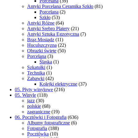
Porcelana
(39)
Antyki Porcelana Ceramika Szkło
(81)
Porcelana
(2)
Szkło
(53)
Antyki Różne
(64)
Antyki Srebro Platery
(21)
Antyki Sztuka Egzotyczna
(7)
Brąz Mosiądz
(11)
Huculszczyzna
(22)
Obrazki święte
(50)
Porcelana
(3)
Śląska
(1)
Szkatułki
(1)
Technika
(1)
Zabawki
(42)
Kolejki elektryczne
(37)
05. Płyty winylowe
(216)
05. Winyle
(118)
jazz
(30)
polskie
(68)
zagraniczne
(19)
06. Pocztówki i Fotografia
(636)
Albumy fotograficzne
(6)
Fotografia
(188)
Pocztówka
(10)