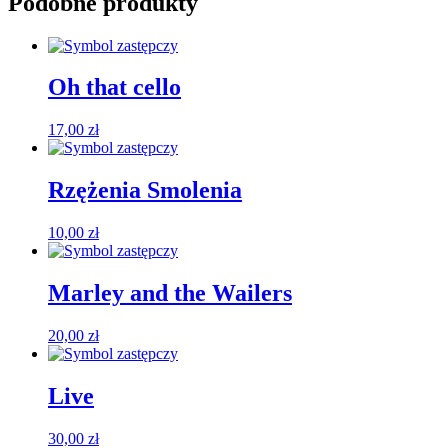
Podobne produkty
Oh that cello
17,00
zł
Rzężenia Smolenia
10,00
zł
Marley and the Wailers
20,00
zł
Live
30,00
zł