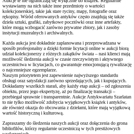
Aukcje te nie ograniczają się wyłącznie do książek. Regularnie
wystawiamy na nich także inne przedmioty o wartości
kolekcjonerskiej, takie jak stare ryciny, mapy, fotografie oraz
rękopisy. Wśród oferowanych antyków często znajdują się także
dzieła sztuki, grafiki, zabytkowe pocztówki oraz inne artefakty,
które mogą wzbogacić zarówno prywatne zbiory, jak i zasoby
instytucji muzealnych i archiwalnych.
Każda aukcja jest dokładnie zaplanowana i przeprowadzana w
sposób profesjonalny a dzięki formie licytacji online w aukcji biorą
udział kolekcjonerzy z różnych zakątków świata – nasi klienci mają
możliwość śledzenia aukcji w czasie rzeczywistym i aktywnego
uczestnictwa w licytacjach, co gwarantuje emocjonującą rywalizację
o najcenniejsze egzemplarze.
Naszym priorytetem jest zapewnienie najwyższego standardu
obsługi oraz satysfakcji zarówno sprzedających, jak i kupujących.
Dokładamy wszelkich starań, aby każdy etap aukcji – od zgłoszenia
obiektu, przez jego ekspertyzę, aż po finalizację transakcji –
przebiegał sprawnie i transparentnie. Aukcje Antykwariatu Szarlatan
to nie tylko możliwość zdobycia wyjątkowych książek i antyków,
ale również okazja do obcowania z dziełami, które mają wyjątkową
wartość historyczną i kulturową.
Zapraszamy do śledzenia naszych aukcji oraz dołączenia do grona
bibliofilów, którzy regularnie uczestniczą w tych prestiżowych
wydarzeniach.