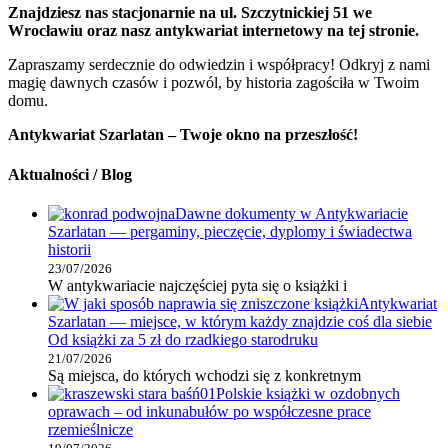
Znajdziesz nas stacjonarnie na ul. Szczytnickiej 51 we
Wrocławiu oraz nasz antykwariat internetowy na tej stronie.
Zapraszamy serdecznie do odwiedzin i współpracy! Odkryj z nami
magię dawnych czasów i pozwól, by historia zagościła w Twoim
domu.
Antykwariat Szarlatan – Twoje okno na przeszłość!
Aktualności / Blog
Dawne dokumenty w Antykwariacie
Szarlatan — pergaminy, pieczęcie, dyplomy i świadectwa
historii
23/07/2026
W antykwariacie najczęściej pyta się o książki i
Antykwariat
Szarlatan — miejsce, w którym każdy znajdzie coś dla siebie
Od książki za 5 zł do rzadkiego starodruku
21/07/2026
Są miejsca, do których wchodzi się z konkretnym
Polskie książki w ozdobnych
oprawach – od inkunabułów po współczesne prace
rzemieślnicze