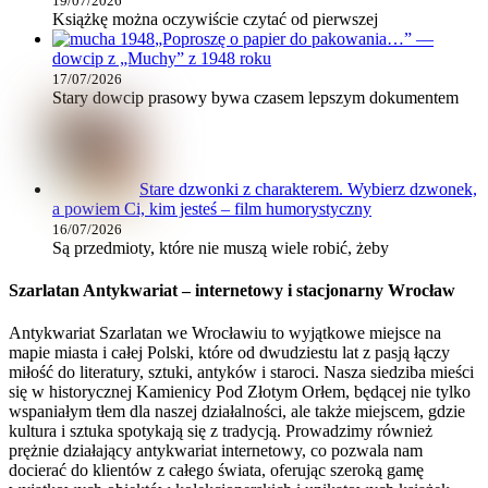
19/07/2026
Książkę można oczywiście czytać od pierwszej
„Poproszę o papier do pakowania…” —
dowcip z „Muchy” z 1948 roku
17/07/2026
Stary dowcip prasowy bywa czasem lepszym dokumentem
Stare dzwonki z charakterem. Wybierz dzwonek,
a powiem Ci, kim jesteś – film humorystyczny
16/07/2026
Są przedmioty, które nie muszą wiele robić, żeby
Szarlatan Antykwariat – internetowy i stacjonarny Wrocław
Antykwariat Szarlatan we Wrocławiu to wyjątkowe miejsce na
mapie miasta i całej Polski, które od dwudziestu lat z pasją łączy
miłość do literatury, sztuki, antyków i staroci. Nasza siedziba mieści
się w historycznej Kamienicy Pod Złotym Orłem, będącej nie tylko
wspaniałym tłem dla naszej działalności, ale także miejscem, gdzie
kultura i sztuka spotykają się z tradycją. Prowadzimy również
prężnie działający antykwariat internetowy, co pozwala nam
docierać do klientów z całego świata, oferując szeroką gamę