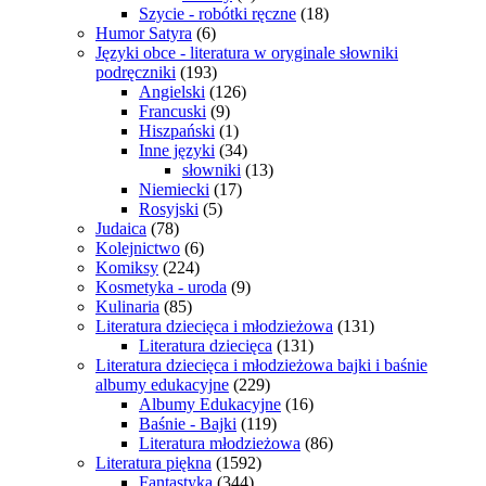
Szycie - robótki ręczne
(18)
Humor Satyra
(6)
Języki obce - literatura w oryginale słowniki
podręczniki
(193)
Angielski
(126)
Francuski
(9)
Hiszpański
(1)
Inne języki
(34)
słowniki
(13)
Niemiecki
(17)
Rosyjski
(5)
Judaica
(78)
Kolejnictwo
(6)
Komiksy
(224)
Kosmetyka - uroda
(9)
Kulinaria
(85)
Literatura dziecięca i młodzieżowa
(131)
Literatura dziecięca
(131)
Literatura dziecięca i młodzieżowa bajki i baśnie
albumy edukacyjne
(229)
Albumy Edukacyjne
(16)
Baśnie - Bajki
(119)
Literatura młodzieżowa
(86)
Literatura piękna
(1592)
Fantastyka
(344)