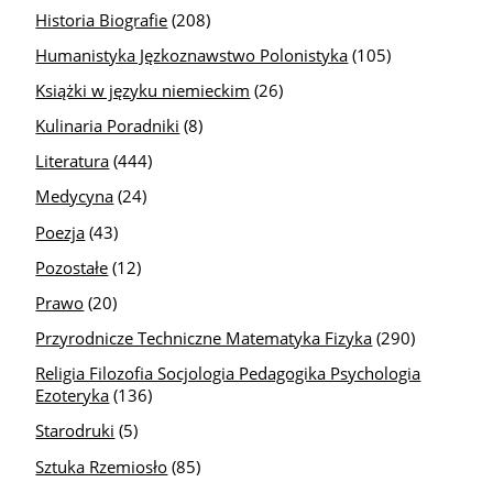
Historia Biografie
(208)
Humanistyka Jęzkoznawstwo Polonistyka
(105)
Książki w języku niemieckim
(26)
Kulinaria Poradniki
(8)
Literatura
(444)
Medycyna
(24)
Poezja
(43)
Pozostałe
(12)
Prawo
(20)
Przyrodnicze Techniczne Matematyka Fizyka
(290)
Religia Filozofia Socjologia Pedagogika Psychologia
Ezoteryka
(136)
Starodruki
(5)
Sztuka Rzemiosło
(85)