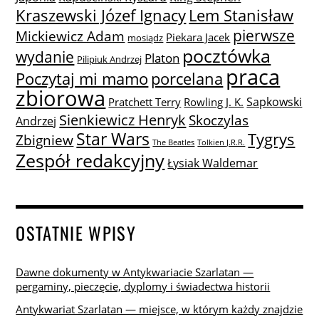
Lem Stanisław
Kraszewski Józef Ignacy
pierwsze
Mickiewicz Adam
Piekara Jacek
mosiądz
pocztówka
wydanie
Platon
Pilipiuk Andrzej
praca
Poczytaj mi mamo
porcelana
zbiorowa
Sapkowski
Pratchett Terry
Rowling J. K.
Sienkiewicz Henryk
Skoczylas
Andrzej
Star Wars
Tygrys
Zbigniew
The Beatles
Tolkien J.R.R.
Zespół redakcyjny
Łysiak Waldemar
OSTATNIE WPISY
Dawne dokumenty w Antykwariacie Szarlatan —
pergaminy, pieczęcie, dyplomy i świadectwa historii
Antykwariat Szarlatan — miejsce, w którym każdy znajdzie