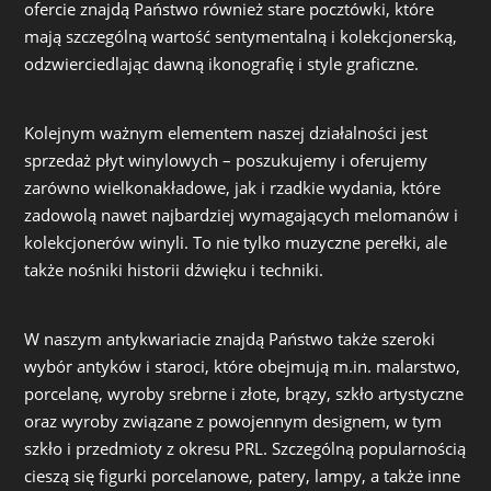
ofercie znajdą Państwo również stare pocztówki, które
mają szczególną wartość sentymentalną i kolekcjonerską,
odzwierciedlając dawną ikonografię i style graficzne.
Kolejnym ważnym elementem naszej działalności jest
sprzedaż płyt winylowych – poszukujemy i oferujemy
zarówno wielkonakładowe, jak i rzadkie wydania, które
zadowolą nawet najbardziej wymagających melomanów i
kolekcjonerów winyli. To nie tylko muzyczne perełki, ale
także nośniki historii dźwięku i techniki.
W naszym antykwariacie znajdą Państwo także szeroki
wybór antyków i staroci, które obejmują m.in. malarstwo,
porcelanę, wyroby srebrne i złote, brązy, szkło artystyczne
oraz wyroby związane z powojennym designem, w tym
szkło i przedmioty z okresu PRL. Szczególną popularnością
cieszą się figurki porcelanowe, patery, lampy, a także inne