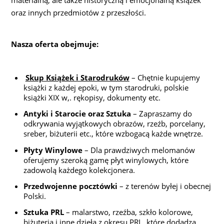
materialną, ale także historyczną i emocjonalną książek
oraz innych przedmiotów z przeszłości.
Nasza oferta obejmuje:
Skup Książek i Starodruków
– Chętnie kupujemy
książki z każdej epoki, w tym starodruki, polskie
książki XIX w,. rękopisy, dokumenty etc.
Antyki i Starocie oraz Sztuka
– Zapraszamy do
odkrywania wyjątkowych obrazów, rzeźb, porcelany,
sreber, biżuterii etc., które wzbogacą każde wnętrze.
Płyty Winylowe
– Dla prawdziwych melomanów
oferujemy szeroką gamę płyt winylowych, które
zadowolą każdego kolekcjonera.
Przedwojenne pocztówki
– z terenów byłej i obecnej
Polski.
Sztuka PRL
– malarstwo, rzeźba, szkło kolorowe,
biżuteria i inne dzieła z okresu PRL, które dodadzą