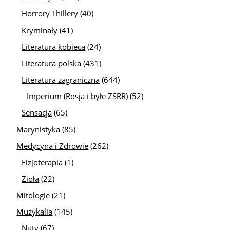
Horrory Thillery
(40)
Kryminały
(41)
Literatura kobieca
(24)
Literatura polska
(431)
Literatura zagraniczna
(644)
Imperium (Rosja i byłe ZSRR)
(52)
Sensacja
(65)
Marynistyka
(85)
Medycyna i Zdrowie
(262)
Fizjoterapia
(1)
Zioła
(22)
Mitologie
(21)
Muzykalia
(145)
Nuty
(67)