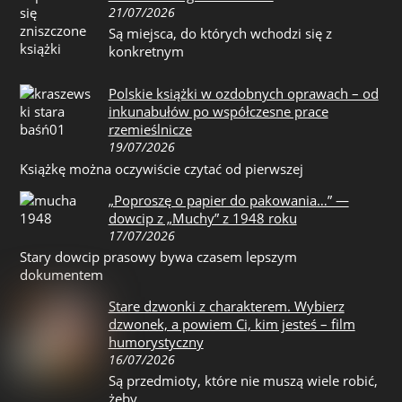
21/07/2026
Są miejsca, do których wchodzi się z
konkretnym
Polskie książki w ozdobnych oprawach – od
inkunabułów po współczesne prace
rzemieślnicze
19/07/2026
Książkę można oczywiście czytać od pierwszej
„Poproszę o papier do pakowania…” —
dowcip z „Muchy” z 1948 roku
17/07/2026
Stary dowcip prasowy bywa czasem lepszym
dokumentem
Stare dzwonki z charakterem. Wybierz
dzwonek, a powiem Ci, kim jesteś – film
humorystyczny
16/07/2026
Są przedmioty, które nie muszą wiele robić,
żeby