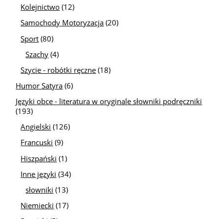
Kolejnictwo
(12)
Samochody Motoryzacja
(20)
Sport
(80)
Szachy
(4)
Szycie - robótki ręczne
(18)
Humor Satyra
(6)
Języki obce - literatura w oryginale słowniki podręczniki
(193)
Angielski
(126)
Francuski
(9)
Hiszpański
(1)
Inne języki
(34)
słowniki
(13)
Niemiecki
(17)