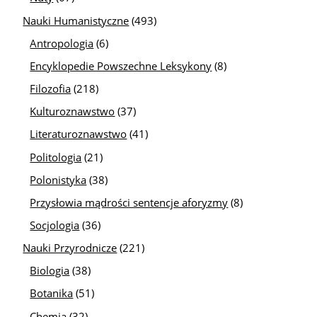
Nauki Humanistyczne
(493)
Antropologia
(6)
Encyklopedie Powszechne Leksykony
(8)
Filozofia
(218)
Kulturoznawstwo
(37)
Literaturoznawstwo
(41)
Politologia
(21)
Polonistyka
(38)
Przysłowia mądrości sentencje aforyzmy
(8)
Socjologia
(36)
Nauki Przyrodnicze
(221)
Biologia
(38)
Botanika
(51)
Chemia
(32)