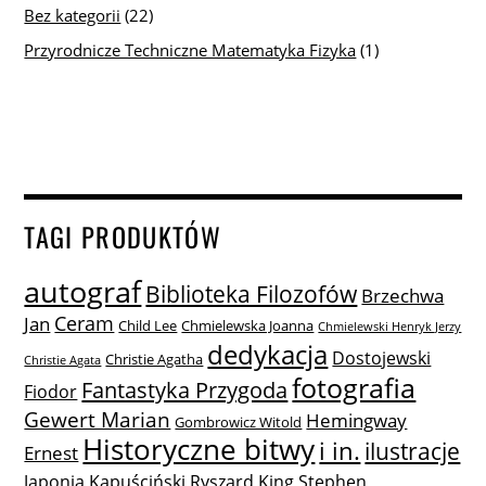
Bez kategorii
(22)
Przyrodnicze Techniczne Matematyka Fizyka
(1)
TAGI PRODUKTÓW
autograf
Biblioteka Filozofów
Brzechwa
Ceram
Jan
Child Lee
Chmielewska Joanna
Chmielewski Henryk Jerzy
dedykacja
Dostojewski
Christie Agatha
Christie Agata
fotografia
Fantastyka Przygoda
Fiodor
Gewert Marian
Hemingway
Gombrowicz Witold
Historyczne bitwy
i in.
ilustracje
Ernest
Japonia
Kapuściński Ryszard
King Stephen