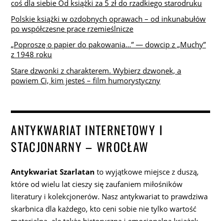
coś dla siebie Od książki za 5 zł do rzadkiego starodruku
Polskie książki w ozdobnych oprawach – od inkunabułów
po współczesne prace rzemieślnicze
„Poproszę o papier do pakowania…” — dowcip z „Muchy”
z 1948 roku
Stare dzwonki z charakterem. Wybierz dzwonek, a
powiem Ci, kim jesteś – film humorystyczny
ANTYKWARIAT INTERNETOWY I
STACJONARNY – WROCŁAW
Antykwariat Szarlatan
to wyjątkowe miejsce z duszą,
które od wielu lat cieszy się zaufaniem miłośników
literatury i kolekcjonerów. Nasz antykwariat to prawdziwa
skarbnica dla każdego, kto ceni sobie nie tylko wartość