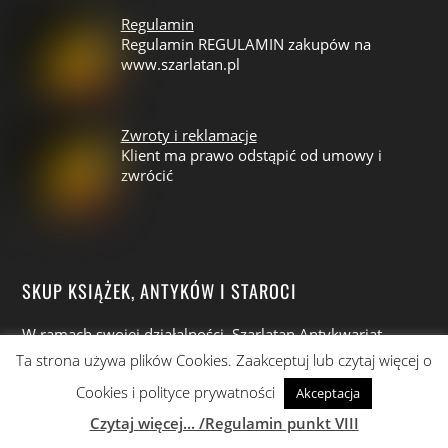
Regulamin
Regulamin REGULAMIN zakupów na
www.szarlatan.pl
Zwroty i reklamacje
Klient ma prawo odstąpić od umowy i
zwrócić
SKUP KSIĄŻEK, ANTYKÓW I STAROCI
W ramach swojej działalności, Szarlatan Antykwariat
Wrocław nie tylko oferuje szeroką gamę wybitnych
Ta strona używa plików Cookies. Zaakceptuj lub czytaj więcej o
obiektów, ale także prowadzi profesjonalny
skup książek,
Cookies i polityce prywatności
Akceptacja
płyt winylowych, antyków i staroci oraz starych
Czytaj więcej... /Regulamin punkt VIII
pocztówek
. Nasza oferta obejmuje szerokie spektrum