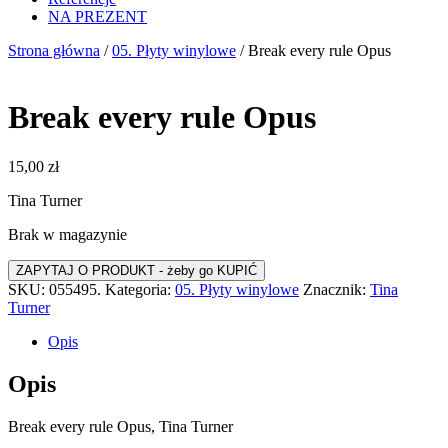
NA PREZENT
Strona główna
/
05. Płyty winylowe
/ Break every rule Opus
Break every rule Opus
15,00
zł
Tina Turner
Brak w magazynie
SKU:
055495.
Kategoria:
05. Płyty winylowe
Znacznik:
Tina
Turner
Opis
Opis
Break every rule Opus, Tina Turner