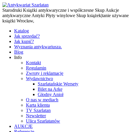
Starodruki Książki antykwaryczne i współczesne Skup Aukcje
antykwaryczne Antyki Płyty winylowe Skup książek|tanie używane
książki Wrocław,
Katalog
Jak sprzedać?
Jak kupić?
Wyznania antykwariusza.
Blog
Info
Kontakt
Regulamin
Zwroty i reklamacje
Wydawnictwo
Szarlatańskie Wersety
Bilet na Arkę
Głodny Anioł
O nas w mediach
Karta klienta
TV Szarlatan
Newsletter
Ulica Szarlatanów
AUKCJE
Referencje