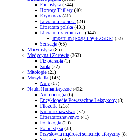
Fantastyka
(344)
Horrory Thillery
(40)
Kryminały
(41)
Literatura kobieca
(24)
Literatura polska
(431)
Literatura zagraniczna
(644)
Imperium (Rosja i byłe ZSRR)
(52)
Sensacja
(65)
Marynistyka
(85)
Medycyna i Zdrowie
(262)
Fizjoterapia
(1)
Zioła
(22)
Mitologie
(21)
Muzykalia
(145)
Nuty
(67)
Nauki Humanistyczne
(492)
Antropologia
(6)
Encyklopedie Powszechne Leksykony
(8)
Filozofia
(218)
Kulturoznawstwo
(37)
Literaturoznawstwo
(41)
Politologia
(20)
Polonistyka
(38)
Przysłowia mądrości sentencje aforyzmy
(8)
Socjologia
(36)