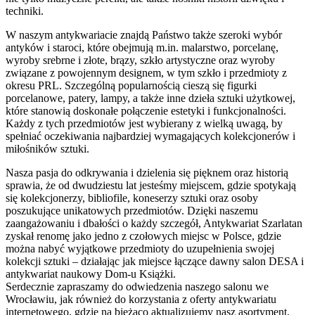
techniki.
W naszym antykwariacie znajdą Państwo także szeroki wybór
antyków i staroci, które obejmują m.in. malarstwo, porcelanę,
wyroby srebrne i złote, brązy, szkło artystyczne oraz wyroby
związane z powojennym designem, w tym szkło i przedmioty z
okresu PRL. Szczególną popularnością cieszą się figurki
porcelanowe, patery, lampy, a także inne dzieła sztuki użytkowej,
które stanowią doskonałe połączenie estetyki i funkcjonalności.
Każdy z tych przedmiotów jest wybierany z wielką uwagą, by
spełniać oczekiwania najbardziej wymagających kolekcjonerów i
miłośników sztuki.
Nasza pasja do odkrywania i dzielenia się pięknem oraz historią
sprawia, że od dwudziestu lat jesteśmy miejscem, gdzie spotykają
się kolekcjonerzy, bibliofile, koneserzy sztuki oraz osoby
poszukujące unikatowych przedmiotów. Dzięki naszemu
zaangażowaniu i dbałości o każdy szczegół, Antykwariat Szarlatan
zyskał renomę jako jedno z czołowych miejsc w Polsce, gdzie
można nabyć wyjątkowe przedmioty do uzupełnienia swojej
kolekcji sztuki – działając jak miejsce łączące dawny salon DESA i
antykwariat naukowy Dom-u Książki.
Serdecznie zapraszamy do odwiedzenia naszego salonu we
Wrocławiu, jak również do korzystania z oferty antykwariatu
internetowego, gdzie na bieżąco aktualizujemy nasz asortyment,