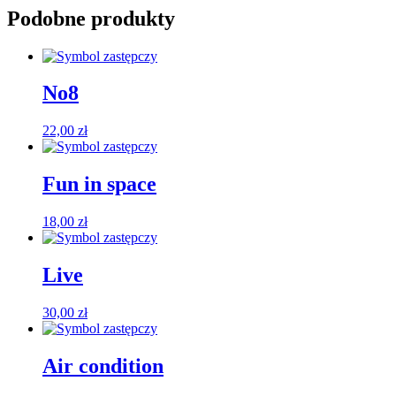
Podobne produkty
No8
22,00
zł
Fun in space
18,00
zł
Live
30,00
zł
Air condition