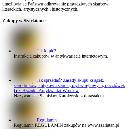
umożliwiając Państwu odkrywanie prawdziwych skarbów
literackich, artystycznych i historycznych.
Zakupy w Szarlatanie
Jak kupić?
Instrukcja zakupów w antykwariacie internetowym.
Jak sprzedać? Zasady skupu książek,
starodruków, antyków i staroci, płyt winylowych, pocztówek
i dzieł sztuki. Antykwariat Wrocław
Nazywam się Stanisław Karolewski – dorastałem
Regulamin
Regulamin REGULAMIN zakupów na www.szarlatan.pl