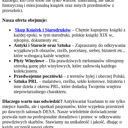
każdego, kto ceni sobie nie tylko wartość materialną, ale także
historyczną i emocjonalną książek oraz innych przedmiotów z
przeszłości.
Nasza oferta obejmuje:
Skup Książek i Starodruków
– Chętnie kupujemy książki z
każdej epoki, w tym starodruki, polskie książki XIX w,.
rękopisy, dokumenty etc.
Antyki i Starocie oraz Sztuka
– Zapraszamy do odkrywania
wyjątkowych obrazów, rzeźb, porcelany, sreber, biżuterii etc.,
które wzbogacą każde wnętrze.
Płyty Winylowe
– Dla prawdziwych melomanów oferujemy
szeroką gamę płyt winylowych, które zadowolą każdego
kolekcjonera.
Przedwojenne pocztówki
– z terenów byłej i obecnej Polski.
Sztuka PRL
– malarstwo, rzeźba, szkło kolorowe, biżuteria i
inne dzieła z okresu PRL, które dodadzą Twojemu wnętrzu
niepowtarzalnego charakteru.
Dlaczego warto nas odwiedzić?
Antykwariat Szarlatan to nie tylko
miejsce handlu, ale i spotkań pasjonatów, które wypełnia przestrzeń
po dawnych salonach DESA. Nasze wieloletnie doświadczenie
pozwala nam na profesjonalne doradztwo i pomoc w odkrywaniu
prawdziwych skarbów. Stawiamy na unikalność i jakość, dbając o
każdy szczegół naszej oferty.