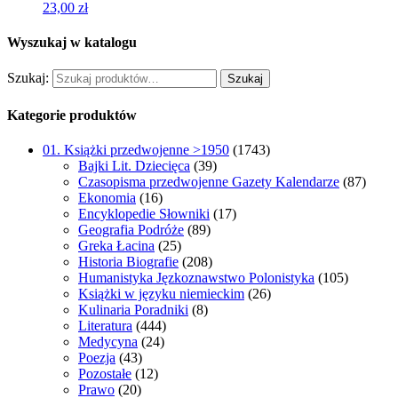
23,00
zł
Wyszukaj w katalogu
Szukaj:
Szukaj
Kategorie produktów
01. Książki przedwojenne >1950
(1743)
Bajki Lit. Dziecięca
(39)
Czasopisma przedwojenne Gazety Kalendarze
(87)
Ekonomia
(16)
Encyklopedie Słowniki
(17)
Geografia Podróże
(89)
Greka Łacina
(25)
Historia Biografie
(208)
Humanistyka Jęzkoznawstwo Polonistyka
(105)
Książki w języku niemieckim
(26)
Kulinaria Poradniki
(8)
Literatura
(444)
Medycyna
(24)
Poezja
(43)
Pozostałe
(12)
Prawo
(20)