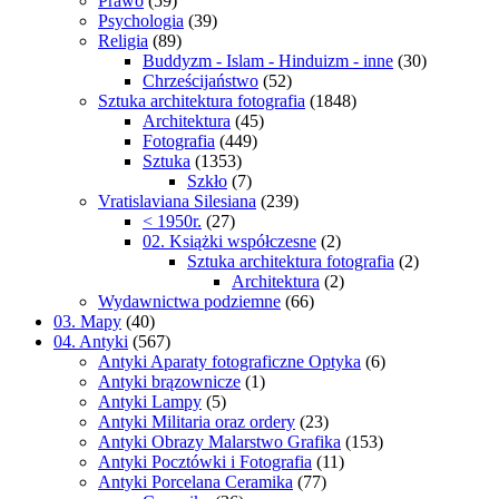
Prawo
(59)
Psychologia
(39)
Religia
(89)
Buddyzm - Islam - Hinduizm - inne
(30)
Chrześcijaństwo
(52)
Sztuka architektura fotografia
(1848)
Architektura
(45)
Fotografia
(449)
Sztuka
(1353)
Szkło
(7)
Vratislaviana Silesiana
(239)
< 1950r.
(27)
02. Książki współczesne
(2)
Sztuka architektura fotografia
(2)
Architektura
(2)
Wydawnictwa podziemne
(66)
03. Mapy
(40)
04. Antyki
(567)
Antyki Aparaty fotograficzne Optyka
(6)
Antyki brązownicze
(1)
Antyki Lampy
(5)
Antyki Militaria oraz ordery
(23)
Antyki Obrazy Malarstwo Grafika
(153)
Antyki Pocztówki i Fotografia
(11)
Antyki Porcelana Ceramika
(77)