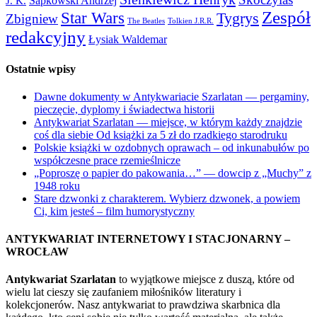
Sapkowski Andrzej
J. K.
Zespół
Star Wars
Tygrys
Zbigniew
The Beatles
Tolkien J.R.R.
redakcyjny
Łysiak Waldemar
Ostatnie wpisy
Dawne dokumenty w Antykwariacie Szarlatan — pergaminy,
pieczęcie, dyplomy i świadectwa historii
Antykwariat Szarlatan — miejsce, w którym każdy znajdzie
coś dla siebie Od książki za 5 zł do rzadkiego starodruku
Polskie książki w ozdobnych oprawach – od inkunabułów po
współczesne prace rzemieślnicze
„Poproszę o papier do pakowania…” — dowcip z „Muchy” z
1948 roku
Stare dzwonki z charakterem. Wybierz dzwonek, a powiem
Ci, kim jesteś – film humorystyczny
ANTYKWARIAT INTERNETOWY I STACJONARNY –
WROCŁAW
Antykwariat Szarlatan
to wyjątkowe miejsce z duszą, które od
wielu lat cieszy się zaufaniem miłośników literatury i
kolekcjonerów. Nasz antykwariat to prawdziwa skarbnica dla