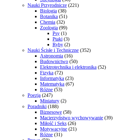
Nauki Przyrodnicze
(221)
Biologia
(38)
Botanika
(51)
Chemia
(32)
Zoologia
(99)
Psy
(1)
Ptaki
(3)
Ryby
(2)
Nauki Ścisłe i Techniczne
(352)
Astronomia
(16)
Budownictwo
(50)
Elektrotechnika i elektronika
(52)
Fizyka
(72)
Informatyka
(23)
Matematyka
(67)
Różne
(53)
Poezja
(247)
Miniatury
(2)
Poradniki
(188)
Biznesowe
(58)
Macierzyństwo wychowywanie
(39)
Miłość i Seks
(26)
Motywacyjne
(21)
Różne
(31)