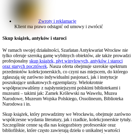
Zwroty i reklamacje
Klient ma prawo odstąpić od umowy i zwrócić
Skup książek, antyków i staroci
W ramach swojej działalności, Szarlatan Antykwariat Wrocław nie
tylko oferuje szeroką gamę wybitnych obiektów, ale także prowadzi
profesjonalny
skup książek, płyt winylowych, antyków i staroci
oraz starych pocztówek
. Nasza oferta obejmuje szerokie spektrum
przedmiotów kolekcjonerskich, co czyni nas miejscem, do którego
zgłaszają się zarówno indywidualni pasjonaci, jak i instytucje
poszukujące unikatowych egzemplarzy. Wielokrotnie
współpracowaliśmy z najsłynniejszymi polskimi bibliotekami i
muzeami – takimi jak: Zamek Królewski na Wawelu, Muzea
Narodowe, Muzeum Wojska Polskiego, Ossolineum, Biblioteka
Narodowa i in.
Skup książek, który prowadzimy we Wrocławiu, obejmuje zarówno
współczesne wydania literatury, jak i rzadkie, kolekcjonerskie tytuły.
Szczególnie cenne są dla nas księgozbiory profesorskie oraz
bibliofilskie, które często zawierają dzieła o unikalnej wartości