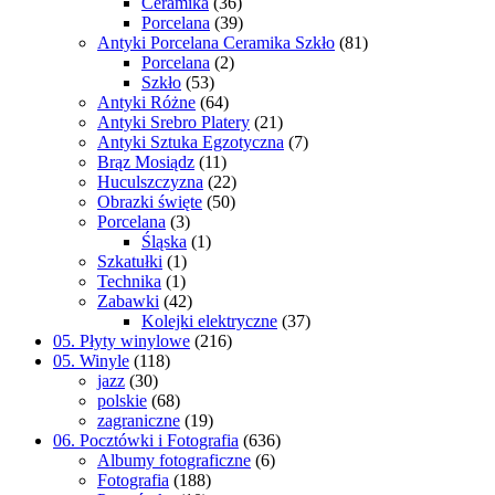
Ceramika
(36)
Porcelana
(39)
Antyki Porcelana Ceramika Szkło
(81)
Porcelana
(2)
Szkło
(53)
Antyki Różne
(64)
Antyki Srebro Platery
(21)
Antyki Sztuka Egzotyczna
(7)
Brąz Mosiądz
(11)
Huculszczyzna
(22)
Obrazki święte
(50)
Porcelana
(3)
Śląska
(1)
Szkatułki
(1)
Technika
(1)
Zabawki
(42)
Kolejki elektryczne
(37)
05. Płyty winylowe
(216)
05. Winyle
(118)
jazz
(30)
polskie
(68)
zagraniczne
(19)
06. Pocztówki i Fotografia
(636)
Albumy fotograficzne
(6)
Fotografia
(188)