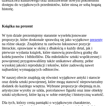
dziedzictwa kulturowego oraz umożliwienie nowym pokoleniom
dostępu do wyjątkowych przedmiotów, które niosą ze sobą bogatą
historię.
Książka na prezent
W tym dziale prezentujemy starannie wyselekcjonowane
propozycje, które doskonale sprawdzą się jako wyjątkowe
prezenty
na różne okazje. Znajdziesz tu zarówno luksusowe pozycje
literackie, oprawiane w skórę z dbałością o każdy detal, jak i
pierwsze wydania książek, które stanowią prawdziwą gratkę dla
kolekcjonerów i bibliofilów. Dla miłośników sztuki współczesnej i
powojennej przygotowaliśmy także unikatowe albumy, pełne
wysokiej jakości reprodukcji i tekstów, które zadowolą nawet
najbardziej wymagających odbiorców.
W naszej ofercie znajdują się również wyjątkowe antyki i starocie
oraz dzieła sztuki powojennej, które mogą stanowić niepowtarzalny
dodatek do każdego wnętrza. Wybrane propozycje obejmują m.in.
artystyczne wyroby ze szkła, porcelanowe figurki oraz inne obiekty
sztuki użytkowej, które łączą w sobie estetykę i historyczną wartość.
Dla tych, którzy cenią pamiątki o wyjątkowym charakterze,