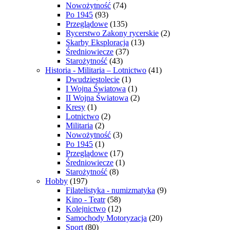
Nowożytność
(74)
Po 1945
(93)
Przeglądowe
(135)
Rycerstwo Zakony rycerskie
(2)
Skarby Eksploracja
(13)
Średniowiecze
(37)
Starożytność
(43)
Historia - Militaria – Lotnictwo
(41)
Dwudziestolecie
(1)
I Wojna Światowa
(1)
II Wojna Światowa
(2)
Kresy
(1)
Lotnictwo
(2)
Militaria
(2)
Nowożytność
(3)
Po 1945
(1)
Przeglądowe
(17)
Średniowiecze
(1)
Starożytność
(8)
Hobby
(197)
Filatelistyka - numizmatyka
(9)
Kino - Teatr
(58)
Kolejnictwo
(12)
Samochody Motoryzacja
(20)
Sport
(80)