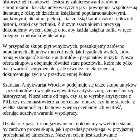
historycznej i naukowej. Jesteśmy zainteresowani zarówno
starodrukami i książka antykwaryczną jak i powojenną-współczesną
literaturą z różnych dziedzin: książkami popularnonaukowymi,
naukowymi, literaturą piękną, a także książkami z zakresu filozofii,
historii, sztuki czy techniki. Z dużym szacunkiem i precyzją
dokonujemy wycen, dbając o to, aby każda książka trafiła w ręce
kolejnych miłośników literatury.
W przypadku skupu płyt winylowych, poszukujemy zarówno
popularnych albumów muzycznych, jak i rzadkich wydań, które
mogą wzbogacić kolekcje audiofilów i pasjonatów muzyki. Nasza
oferta skupowa obejmuje również stare pocztówki, które nie tylko
mają wartość sentymentalną, ale również kolekcjonerską,
dokumentując życie w przedwojennej Polsce.
Szarlatan Antykwariat Wrocław podejmuje się także skupu antyków
– przedmiotów o wyjątkowej wartości artystycznej, rzemieślniczej i
historycznej. Niezależnie od tego, czy są to wyroby artystyczne z
PRL czy osiemnastowieczna porcelana, obrazy, czy inne starocie, z
wielką starannością i fachową wiedzą oceniamy ich wartość,
oferując uczciwe warunki współpracy.
Działając z pasją i zaangażowaniem, dokładamy wszelkich starań,
by zarówno proces skupu, jak i sprzedaży przebiegał w przyjaznej i
profesjonalnej atmosferze. Naszym celem jest zachowanie