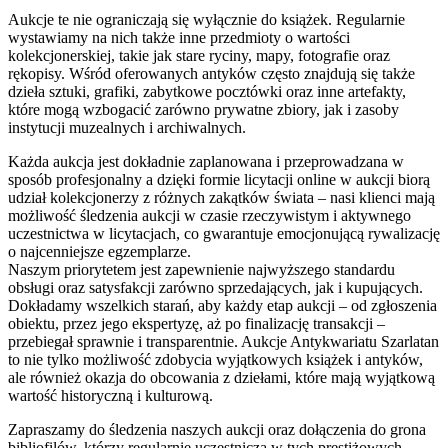
Aukcje te nie ograniczają się wyłącznie do książek. Regularnie
wystawiamy na nich także inne przedmioty o wartości
kolekcjonerskiej, takie jak stare ryciny, mapy, fotografie oraz
rękopisy. Wśród oferowanych antyków często znajdują się także
dzieła sztuki, grafiki, zabytkowe pocztówki oraz inne artefakty,
które mogą wzbogacić zarówno prywatne zbiory, jak i zasoby
instytucji muzealnych i archiwalnych.
Każda aukcja jest dokładnie zaplanowana i przeprowadzana w
sposób profesjonalny a dzięki formie licytacji online w aukcji biorą
udział kolekcjonerzy z różnych zakątków świata – nasi klienci mają
możliwość śledzenia aukcji w czasie rzeczywistym i aktywnego
uczestnictwa w licytacjach, co gwarantuje emocjonującą rywalizację
o najcenniejsze egzemplarze.
Naszym priorytetem jest zapewnienie najwyższego standardu
obsługi oraz satysfakcji zarówno sprzedających, jak i kupujących.
Dokładamy wszelkich starań, aby każdy etap aukcji – od zgłoszenia
obiektu, przez jego ekspertyzę, aż po finalizację transakcji –
przebiegał sprawnie i transparentnie. Aukcje Antykwariatu Szarlatan
to nie tylko możliwość zdobycia wyjątkowych książek i antyków,
ale również okazja do obcowania z dziełami, które mają wyjątkową
wartość historyczną i kulturową.
Zapraszamy do śledzenia naszych aukcji oraz dołączenia do grona
bibliofilów, którzy regularnie uczestniczą w tych prestiżowych