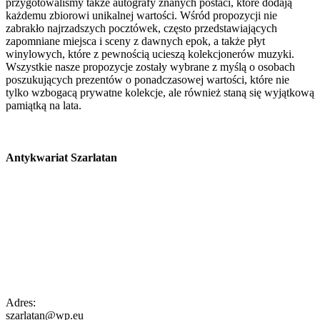
przygotowaliśmy także autografy znanych postaci, które dodają
każdemu zbiorowi unikalnej wartości. Wśród propozycji nie
zabrakło najrzadszych pocztówek, często przedstawiających
zapomniane miejsca i sceny z dawnych epok, a także płyt
winylowych, które z pewnością ucieszą kolekcjonerów muzyki.
Wszystkie nasze propozycje zostały wybrane z myślą o osobach
poszukujących prezentów o ponadczasowej wartości, które nie
tylko wzbogacą prywatne kolekcje, ale również staną się wyjątkową
pamiątką na lata.
Antykwariat Szarlatan
Adres:
szarlatan@wp.eu