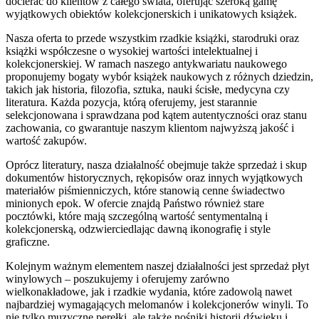
docierać do klientów z całego świata, oferując szeroką gamę
wyjątkowych obiektów kolekcjonerskich i unikatowych książek.
Nasza oferta to przede wszystkim rzadkie książki, starodruki oraz
książki współczesne o wysokiej wartości intelektualnej i
kolekcjonerskiej. W ramach naszego antykwariatu naukowego
proponujemy bogaty wybór książek naukowych z różnych dziedzin,
takich jak historia, filozofia, sztuka, nauki ścisłe, medycyna czy
literatura. Każda pozycja, którą oferujemy, jest starannie
selekcjonowana i sprawdzana pod kątem autentyczności oraz stanu
zachowania, co gwarantuje naszym klientom najwyższą jakość i
wartość zakupów.
Oprócz literatury, nasza działalność obejmuje także sprzedaż i skup
dokumentów historycznych, rękopisów oraz innych wyjątkowych
materiałów piśmienniczych, które stanowią cenne świadectwo
minionych epok. W ofercie znajdą Państwo również stare
pocztówki, które mają szczególną wartość sentymentalną i
kolekcjonerską, odzwierciedlając dawną ikonografię i style
graficzne.
Kolejnym ważnym elementem naszej działalności jest sprzedaż płyt
winylowych – poszukujemy i oferujemy zarówno
wielkonakładowe, jak i rzadkie wydania, które zadowolą nawet
najbardziej wymagających melomanów i kolekcjonerów winyli. To
nie tylko muzyczne perełki, ale także nośniki historii dźwięku i