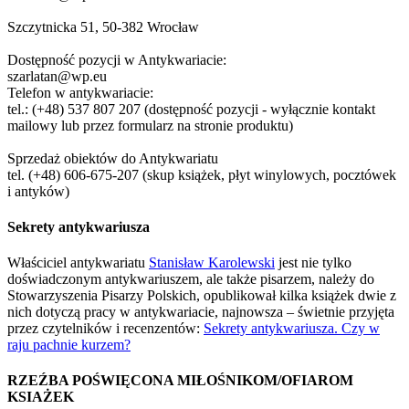
Szczytnicka 51, 50-382 Wrocław
Dostępność pozycji w Antykwariacie:
szarlatan@wp.eu
Telefon w antykwariacie:
tel.: (+48) 537 807 207 (dostępność pozycji - wyłącznie kontakt
mailowy lub przez formularz na stronie produktu)
Sprzedaż obiektów do Antykwariatu
tel. (+48) 606-675-207 (skup książek, płyt winylowych, pocztówek
i antyków)
Sekrety antykwariusza
Właściciel antykwariatu
Stanisław Karolewski
jest nie tylko
doświadczonym antykwariuszem, ale także pisarzem, należy do
Stowarzyszenia Pisarzy Polskich, opublikował kilka książek dwie z
nich dotyczą pracy w antykwariacie, najnowsza – świetnie przyjęta
przez czytelników i recenzentów:
Sekrety antykwariusza. Czy w
raju pachnie kurzem?
RZEŹBA POŚWIĘCONA MIŁOŚNIKOM/OFIAROM
KSIAŻEK