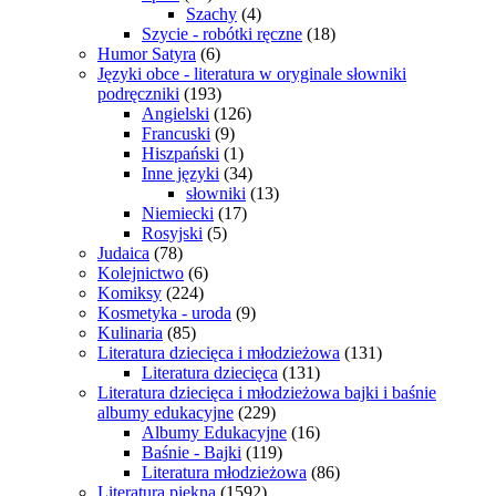
Szachy
(4)
Szycie - robótki ręczne
(18)
Humor Satyra
(6)
Języki obce - literatura w oryginale słowniki
podręczniki
(193)
Angielski
(126)
Francuski
(9)
Hiszpański
(1)
Inne języki
(34)
słowniki
(13)
Niemiecki
(17)
Rosyjski
(5)
Judaica
(78)
Kolejnictwo
(6)
Komiksy
(224)
Kosmetyka - uroda
(9)
Kulinaria
(85)
Literatura dziecięca i młodzieżowa
(131)
Literatura dziecięca
(131)
Literatura dziecięca i młodzieżowa bajki i baśnie
albumy edukacyjne
(229)
Albumy Edukacyjne
(16)
Baśnie - Bajki
(119)
Literatura młodzieżowa
(86)
Literatura piękna
(1592)