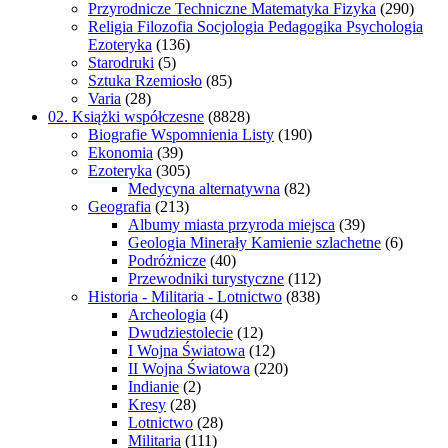
Przyrodnicze Techniczne Matematyka Fizyka
(290)
Religia Filozofia Socjologia Pedagogika Psychologia
Ezoteryka
(136)
Starodruki
(5)
Sztuka Rzemiosło
(85)
Varia
(28)
02. Książki współczesne
(8828)
Biografie Wspomnienia Listy
(190)
Ekonomia
(39)
Ezoteryka
(305)
Medycyna alternatywna
(82)
Geografia
(213)
Albumy miasta przyroda miejsca
(39)
Geologia Minerały Kamienie szlachetne
(6)
Podróżnicze
(40)
Przewodniki turystyczne
(112)
Historia - Militaria - Lotnictwo
(838)
Archeologia
(4)
Dwudziestolecie
(12)
I Wojna Światowa
(12)
II Wojna Światowa
(220)
Indianie
(2)
Kresy
(28)
Lotnictwo
(28)
Militaria
(111)