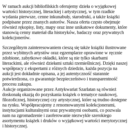
W ramach aukcji bibliofilskich oferujemy dzieła o wyjątkowej
wartości historycznej, literackiej i artystycznej, w tym rzadkie
wydania pierwsze, cenne inkunabuły, starodruki, a także książki
podpisane przez znanych autorów. Nasza oferta często obejmuje
również rękopisy, listy, mapy oraz inne unikatowe dokumenty, które
stanowią cenny materiał dla historyków, badaczy oraz prywatnych
kolekcjonerów.
Szczególnym zainteresowaniem cieszą się także książki ilustrowane
przez wybitnych artystów oraz egzemplarze oprawione w ręcznie
zdobione, zabytkowe okładki, które są nie tylko skarbami
literackimi, ale również dziełami sztuki rzemieślniczej. Dzięki naszej
współpracy z ekspertami z różnych dziedzin, każda pozycja na
aukcji jest dokładnie opisana, a jej autentyczność starannie
potwierdzona, co gwarantuje bezpieczeństwo i transparentność
procesu zakupu.
Aukcje organizowane przez Antykwariat Szarlatan są również
doskonałą okazją do pozyskania książek o tematyce naukowej,
filozoficznej, historycznej czy artystycznej, które są trudno dostępne
na rynku. Współpracujemy z renomowanymi kolekcjonerami,
instytucjami kulturalnymi oraz prywatnymi osobami, co pozwala
nam na zgromadzenie i zaoferowanie niezwykle szerokiego
asortymentu książek i druków o wyjątkowej wartości merytorycznej
i historycznej.