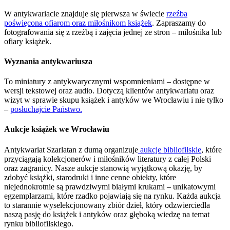
W antykwariacie znajduje się pierwsza w świecie
rzeźba
poświęcona ofiarom oraz miłośnikom książek
. Zapraszamy do
fotografowania się z rzeźbą i zajęcia jednej ze stron – miłośnika lub
ofiary książek.
Wyznania antykwariusza
To miniatury z antykwarycznymi wspomnieniami – dostępne w
wersji tekstowej oraz audio. Dotyczą klientów antykwariatu oraz
wizyt w sprawie skupu książek i antyków we Wrocławiu i nie tylko
–
posłuchajcie Państwo.
Aukcje książek we Wrocławiu
Antykwariat Szarlatan z dumą organizuje
aukcje bibliofilskie
, które
przyciągają kolekcjonerów i miłośników literatury z całej Polski
oraz zagranicy. Nasze aukcje stanowią wyjątkową okazję, by
zdobyć książki, starodruki i inne cenne obiekty, które
niejednokrotnie są prawdziwymi białymi krukami – unikatowymi
egzemplarzami, które rzadko pojawiają się na rynku. Każda aukcja
to starannie wyselekcjonowany zbiór dzieł, który odzwierciedla
naszą pasję do książek i antyków oraz głęboką wiedzę na temat
rynku bibliofilskiego.