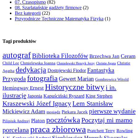
07. Czasopismo
(82)
08. Szarlatańskie gadżety firmowe
(2)
Bez kategorii
(22)
Przyrodnicze Techniczne Matematyka Fizyka
(1)
Tagi produktów
autograf
Biblioteka Filozofów
Ceram
Brzechwa Jan
Child Lee
Chmielewska Joanna
Christie
Chmielewski Henryk Jerzy
Christie Agata
dedykacja
Fantastyka
Dostojewski Fiodor
Agatha
fotografia
Przygoda
Gewert Marian
Gombrowicz Witold
Historyczne bitwy
i in.
Hemingway Ernest
ilustracje
Japonia
Kapuściński Ryszard
King Stephen
Kraszewski Józef Ignacy
Lem Stanisław
pierwsze wydanie
Mickiewicz Adam
Piekara Jacek
mosiądz
pocztówka
Poczytaj mi mamo
Platon
Pilipiuk Andrzej
praca zbiorowa
porcelana
Pratchett Terry
Rowling
Sienkiewicz Henryk
Skoczylas