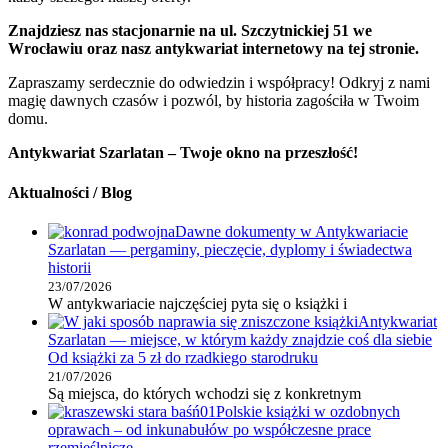
Znajdziesz nas stacjonarnie na ul. Szczytnickiej 51 we
Wrocławiu oraz nasz antykwariat internetowy na tej stronie.
Zapraszamy serdecznie do odwiedzin i współpracy! Odkryj z nami
magię dawnych czasów i pozwól, by historia zagościła w Twoim
domu.
Antykwariat Szarlatan – Twoje okno na przeszłość!
Aktualności / Blog
Dawne dokumenty w Antykwariacie
Szarlatan — pergaminy, pieczęcie, dyplomy i świadectwa
historii
23/07/2026
W antykwariacie najczęściej pyta się o książki i
Antykwariat
Szarlatan — miejsce, w którym każdy znajdzie coś dla siebie
Od książki za 5 zł do rzadkiego starodruku
21/07/2026
Są miejsca, do których wchodzi się z konkretnym
Polskie książki w ozdobnych
oprawach – od inkunabułów po współczesne prace
rzemieślnicze