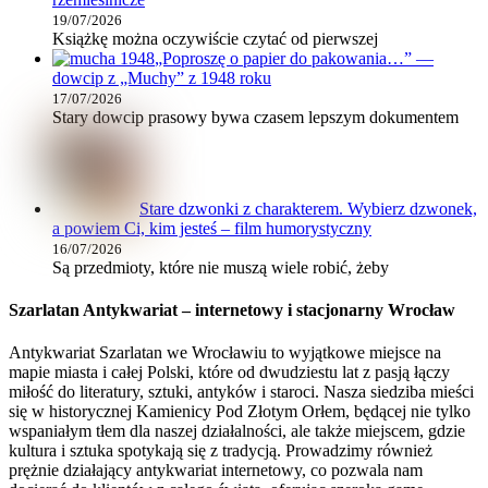
19/07/2026
Książkę można oczywiście czytać od pierwszej
„Poproszę o papier do pakowania…” —
dowcip z „Muchy” z 1948 roku
17/07/2026
Stary dowcip prasowy bywa czasem lepszym dokumentem
Stare dzwonki z charakterem. Wybierz dzwonek,
a powiem Ci, kim jesteś – film humorystyczny
16/07/2026
Są przedmioty, które nie muszą wiele robić, żeby
Szarlatan Antykwariat – internetowy i stacjonarny Wrocław
Antykwariat Szarlatan we Wrocławiu to wyjątkowe miejsce na
mapie miasta i całej Polski, które od dwudziestu lat z pasją łączy
miłość do literatury, sztuki, antyków i staroci. Nasza siedziba mieści
się w historycznej Kamienicy Pod Złotym Orłem, będącej nie tylko
wspaniałym tłem dla naszej działalności, ale także miejscem, gdzie
kultura i sztuka spotykają się z tradycją. Prowadzimy również
prężnie działający antykwariat internetowy, co pozwala nam