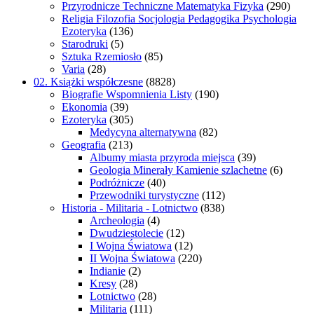
Przyrodnicze Techniczne Matematyka Fizyka
(290)
Religia Filozofia Socjologia Pedagogika Psychologia
Ezoteryka
(136)
Starodruki
(5)
Sztuka Rzemiosło
(85)
Varia
(28)
02. Książki współczesne
(8828)
Biografie Wspomnienia Listy
(190)
Ekonomia
(39)
Ezoteryka
(305)
Medycyna alternatywna
(82)
Geografia
(213)
Albumy miasta przyroda miejsca
(39)
Geologia Minerały Kamienie szlachetne
(6)
Podróżnicze
(40)
Przewodniki turystyczne
(112)
Historia - Militaria - Lotnictwo
(838)
Archeologia
(4)
Dwudziestolecie
(12)
I Wojna Światowa
(12)
II Wojna Światowa
(220)
Indianie
(2)
Kresy
(28)
Lotnictwo
(28)
Militaria
(111)