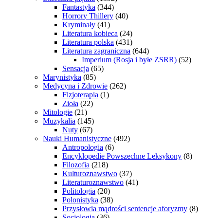
Fantastyka
(344)
Horrory Thillery
(40)
Kryminały
(41)
Literatura kobieca
(24)
Literatura polska
(431)
Literatura zagraniczna
(644)
Imperium (Rosja i byłe ZSRR)
(52)
Sensacja
(65)
Marynistyka
(85)
Medycyna i Zdrowie
(262)
Fizjoterapia
(1)
Zioła
(22)
Mitologie
(21)
Muzykalia
(145)
Nuty
(67)
Nauki Humanistyczne
(492)
Antropologia
(6)
Encyklopedie Powszechne Leksykony
(8)
Filozofia
(218)
Kulturoznawstwo
(37)
Literaturoznawstwo
(41)
Politologia
(20)
Polonistyka
(38)
Przysłowia mądrości sentencje aforyzmy
(8)
Socjologia
(36)