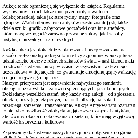
Aukcje te nie ograniczają się wyłącznie do książek. Regularnie
wystawiamy na nich także inne przedmioty o wartości
kolekcjonerskiej, takie jak stare ryciny, mapy, fotografie oraz
rękopisy. Wśród oferowanych antyków często znajdują się także
dzieła sztuki, grafiki, zabytkowe pocztówki oraz inne artefakty,
które mogą wzbogacić zarówno prywatne zbiory, jak i zasoby
instytucji muzealnych i archiwalnych.
Każda aukcja jest dokładnie zaplanowana i przeprowadzana w
sposób profesjonalny a dzięki formie licytacji online w aukcji biorą
udział kolekcjonerzy z różnych zakątków świata – nasi klienci mają
możliwość śledzenia aukcji w czasie rzeczywistym i aktywnego
uczestnictwa w licytacjach, co gwarantuje emocjonującą rywalizację
o najcenniejsze egzemplarze.
Naszym priorytetem jest zapewnienie najwyższego standardu
obsługi oraz satysfakcji zarówno sprzedających, jak i kupujących.
Dokładamy wszelkich starań, aby każdy etap aukcji – od zgłoszenia
obiektu, przez jego ekspertyzę, aż po finalizację transakcji –
przebiegał sprawnie i transparentnie. Aukcje Antykwariatu Szarlatan
to nie tylko możliwość zdobycia wyjątkowych książek i antyków,
ale również okazja do obcowania z dziełami, które mają wyjątkową
wartość historyczną i kulturową.
Zapraszamy do śledzenia naszych aukcji oraz dołączenia do grona
bibliofilów, którzy regularnie uczestniczą w tych prestiżowych