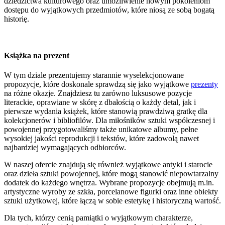
dziedzictwa kulturowego oraz umożliwienie nowym pokoleniom
dostępu do wyjątkowych przedmiotów, które niosą ze sobą bogatą
historię.
Książka na prezent
W tym dziale prezentujemy starannie wyselekcjonowane
propozycje, które doskonale sprawdzą się jako wyjątkowe
prezenty
na różne okazje. Znajdziesz tu zarówno luksusowe pozycje
literackie, oprawiane w skórę z dbałością o każdy detal, jak i
pierwsze wydania książek, które stanowią prawdziwą gratkę dla
kolekcjonerów i bibliofilów. Dla miłośników sztuki współczesnej i
powojennej przygotowaliśmy także unikatowe albumy, pełne
wysokiej jakości reprodukcji i tekstów, które zadowolą nawet
najbardziej wymagających odbiorców.
W naszej ofercie znajdują się również wyjątkowe antyki i starocie
oraz dzieła sztuki powojennej, które mogą stanowić niepowtarzalny
dodatek do każdego wnętrza. Wybrane propozycje obejmują m.in.
artystyczne wyroby ze szkła, porcelanowe figurki oraz inne obiekty
sztuki użytkowej, które łączą w sobie estetykę i historyczną wartość.
Dla tych, którzy cenią pamiątki o wyjątkowym charakterze,