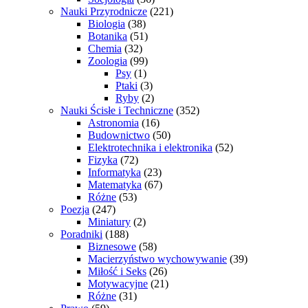
Nauki Przyrodnicze
(221)
Biologia
(38)
Botanika
(51)
Chemia
(32)
Zoologia
(99)
Psy
(1)
Ptaki
(3)
Ryby
(2)
Nauki Ścisłe i Techniczne
(352)
Astronomia
(16)
Budownictwo
(50)
Elektrotechnika i elektronika
(52)
Fizyka
(72)
Informatyka
(23)
Matematyka
(67)
Różne
(53)
Poezja
(247)
Miniatury
(2)
Poradniki
(188)
Biznesowe
(58)
Macierzyństwo wychowywanie
(39)
Miłość i Seks
(26)
Motywacyjne
(21)
Różne
(31)