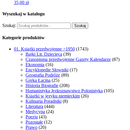
35,00
zł
Wyszukaj w katalogu
Szukaj:
Szukaj
Kategorie produktów
01. Książki przedwojenne >1950
(1743)
Bajki Lit. Dziecięca
(39)
Czasopisma przedwojenne Gazety Kalendarze
(87)
Ekonomia
(16)
Encyklopedie Słowniki
(17)
Geografia Podróże
(89)
Greka Łacina
(25)
Historia Biografie
(208)
Humanistyka Jęzkoznawstwo Polonistyka
(105)
Książki w języku niemieckim
(26)
Kulinaria Poradniki
(8)
Literatura
(444)
Medycyna
(24)
Poezja
(43)
Pozostałe
(12)
Prawo
(20)