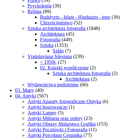
Prawo
(59)
Psychologia
(39)
Religia
(89)
Buddyzm - Islam - Hinduizm - inne
(30)
Chrześcijaństwo
(52)
Sztuka architektura fotografia
(1848)
Architektura
(45)
Fotografia
(449)
Sztuka
(1353)
Szkło
(7)
Vratislaviana Silesiana
(239)
< 1950r.
(27)
02. Książki współczesne
(2)
Sztuka architektura fotografia
(2)
Architektura
(2)
Wydawnictwa podziemne
(66)
03. Mapy
(40)
04. Antyki
(567)
Antyki Aparaty fotograficzne Optyka
(6)
Antyki brązownicze
(1)
Antyki Lampy
(5)
Antyki Militaria oraz ordery
(23)
Antyki Obrazy Malarstwo Grafika
(153)
Antyki Pocztówki i Fotografia
(11)
Antyki Porcelana Ceramika
(77)