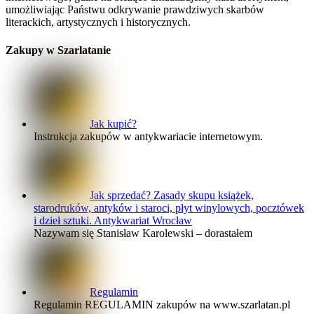
umożliwiając Państwu odkrywanie prawdziwych skarbów
literackich, artystycznych i historycznych.
Zakupy w Szarlatanie
Jak kupić?
Instrukcja zakupów w antykwariacie internetowym.
Jak sprzedać? Zasady skupu książek,
starodruków, antyków i staroci, płyt winylowych, pocztówek
i dzieł sztuki. Antykwariat Wrocław
Nazywam się Stanisław Karolewski – dorastałem
Regulamin
Regulamin REGULAMIN zakupów na www.szarlatan.pl