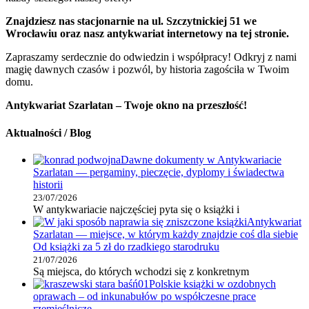
Znajdziesz nas stacjonarnie na ul. Szczytnickiej 51 we
Wrocławiu oraz nasz antykwariat internetowy na tej stronie.
Zapraszamy serdecznie do odwiedzin i współpracy! Odkryj z nami
magię dawnych czasów i pozwól, by historia zagościła w Twoim
domu.
Antykwariat Szarlatan – Twoje okno na przeszłość!
Aktualności / Blog
Dawne dokumenty w Antykwariacie
Szarlatan — pergaminy, pieczęcie, dyplomy i świadectwa
historii
23/07/2026
W antykwariacie najczęściej pyta się o książki i
Antykwariat
Szarlatan — miejsce, w którym każdy znajdzie coś dla siebie
Od książki za 5 zł do rzadkiego starodruku
21/07/2026
Są miejsca, do których wchodzi się z konkretnym
Polskie książki w ozdobnych
oprawach – od inkunabułów po współczesne prace
rzemieślnicze