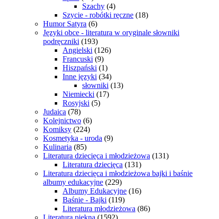
Szachy
(4)
Szycie - robótki ręczne
(18)
Humor Satyra
(6)
Języki obce - literatura w oryginale słowniki
podręczniki
(193)
Angielski
(126)
Francuski
(9)
Hiszpański
(1)
Inne języki
(34)
słowniki
(13)
Niemiecki
(17)
Rosyjski
(5)
Judaica
(78)
Kolejnictwo
(6)
Komiksy
(224)
Kosmetyka - uroda
(9)
Kulinaria
(85)
Literatura dziecięca i młodzieżowa
(131)
Literatura dziecięca
(131)
Literatura dziecięca i młodzieżowa bajki i baśnie
albumy edukacyjne
(229)
Albumy Edukacyjne
(16)
Baśnie - Bajki
(119)
Literatura młodzieżowa
(86)
Literatura piękna
(1592)