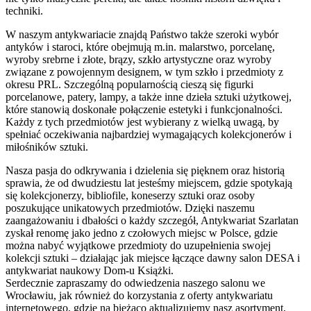
techniki.
W naszym antykwariacie znajdą Państwo także szeroki wybór
antyków i staroci, które obejmują m.in. malarstwo, porcelanę,
wyroby srebrne i złote, brązy, szkło artystyczne oraz wyroby
związane z powojennym designem, w tym szkło i przedmioty z
okresu PRL. Szczególną popularnością cieszą się figurki
porcelanowe, patery, lampy, a także inne dzieła sztuki użytkowej,
które stanowią doskonałe połączenie estetyki i funkcjonalności.
Każdy z tych przedmiotów jest wybierany z wielką uwagą, by
spełniać oczekiwania najbardziej wymagających kolekcjonerów i
miłośników sztuki.
Nasza pasja do odkrywania i dzielenia się pięknem oraz historią
sprawia, że od dwudziestu lat jesteśmy miejscem, gdzie spotykają
się kolekcjonerzy, bibliofile, koneserzy sztuki oraz osoby
poszukujące unikatowych przedmiotów. Dzięki naszemu
zaangażowaniu i dbałości o każdy szczegół, Antykwariat Szarlatan
zyskał renomę jako jedno z czołowych miejsc w Polsce, gdzie
można nabyć wyjątkowe przedmioty do uzupełnienia swojej
kolekcji sztuki – działając jak miejsce łączące dawny salon DESA i
antykwariat naukowy Dom-u Książki.
Serdecznie zapraszamy do odwiedzenia naszego salonu we
Wrocławiu, jak również do korzystania z oferty antykwariatu
internetowego, gdzie na bieżąco aktualizujemy nasz asortyment,