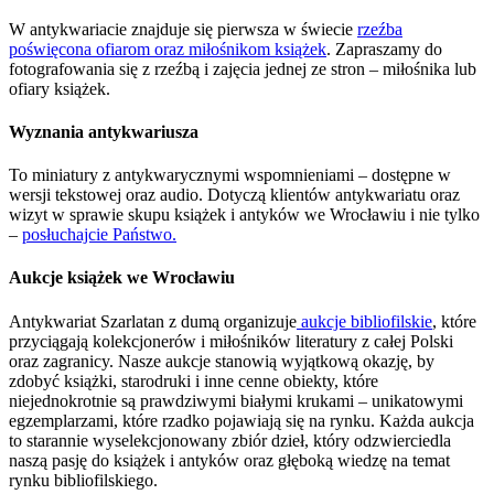
W antykwariacie znajduje się pierwsza w świecie
rzeźba
poświęcona ofiarom oraz miłośnikom książek
. Zapraszamy do
fotografowania się z rzeźbą i zajęcia jednej ze stron – miłośnika lub
ofiary książek.
Wyznania antykwariusza
To miniatury z antykwarycznymi wspomnieniami – dostępne w
wersji tekstowej oraz audio. Dotyczą klientów antykwariatu oraz
wizyt w sprawie skupu książek i antyków we Wrocławiu i nie tylko
–
posłuchajcie Państwo.
Aukcje książek we Wrocławiu
Antykwariat Szarlatan z dumą organizuje
aukcje bibliofilskie
, które
przyciągają kolekcjonerów i miłośników literatury z całej Polski
oraz zagranicy. Nasze aukcje stanowią wyjątkową okazję, by
zdobyć książki, starodruki i inne cenne obiekty, które
niejednokrotnie są prawdziwymi białymi krukami – unikatowymi
egzemplarzami, które rzadko pojawiają się na rynku. Każda aukcja
to starannie wyselekcjonowany zbiór dzieł, który odzwierciedla
naszą pasję do książek i antyków oraz głęboką wiedzę na temat
rynku bibliofilskiego.