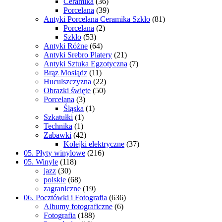
Ceramika
(36)
Porcelana
(39)
Antyki Porcelana Ceramika Szkło
(81)
Porcelana
(2)
Szkło
(53)
Antyki Różne
(64)
Antyki Srebro Platery
(21)
Antyki Sztuka Egzotyczna
(7)
Brąz Mosiądz
(11)
Huculszczyzna
(22)
Obrazki święte
(50)
Porcelana
(3)
Śląska
(1)
Szkatułki
(1)
Technika
(1)
Zabawki
(42)
Kolejki elektryczne
(37)
05. Płyty winylowe
(216)
05. Winyle
(118)
jazz
(30)
polskie
(68)
zagraniczne
(19)
06. Pocztówki i Fotografia
(636)
Albumy fotograficzne
(6)
Fotografia
(188)