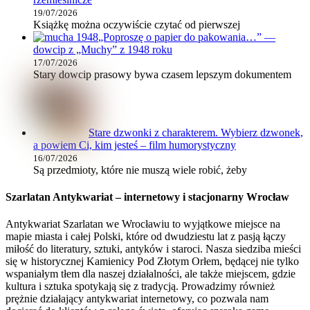
19/07/2026
Książkę można oczywiście czytać od pierwszej
„Poproszę o papier do pakowania…” —
dowcip z „Muchy” z 1948 roku
17/07/2026
Stary dowcip prasowy bywa czasem lepszym dokumentem
Stare dzwonki z charakterem. Wybierz dzwonek,
a powiem Ci, kim jesteś – film humorystyczny
16/07/2026
Są przedmioty, które nie muszą wiele robić, żeby
Szarlatan Antykwariat – internetowy i stacjonarny Wrocław
Antykwariat Szarlatan we Wrocławiu to wyjątkowe miejsce na
mapie miasta i całej Polski, które od dwudziestu lat z pasją łączy
miłość do literatury, sztuki, antyków i staroci. Nasza siedziba mieści
się w historycznej Kamienicy Pod Złotym Orłem, będącej nie tylko
wspaniałym tłem dla naszej działalności, ale także miejscem, gdzie
kultura i sztuka spotykają się z tradycją. Prowadzimy również
prężnie działający antykwariat internetowy, co pozwala nam