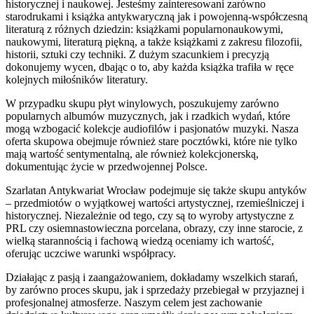
historycznej i naukowej. Jesteśmy zainteresowani zarówno
starodrukami i książka antykwaryczną jak i powojenną-współczesną
literaturą z różnych dziedzin: książkami popularnonaukowymi,
naukowymi, literaturą piękną, a także książkami z zakresu filozofii,
historii, sztuki czy techniki. Z dużym szacunkiem i precyzją
dokonujemy wycen, dbając o to, aby każda książka trafiła w ręce
kolejnych miłośników literatury.
W przypadku skupu płyt winylowych, poszukujemy zarówno
popularnych albumów muzycznych, jak i rzadkich wydań, które
mogą wzbogacić kolekcje audiofilów i pasjonatów muzyki. Nasza
oferta skupowa obejmuje również stare pocztówki, które nie tylko
mają wartość sentymentalną, ale również kolekcjonerską,
dokumentując życie w przedwojennej Polsce.
Szarlatan Antykwariat Wrocław podejmuje się także skupu antyków
– przedmiotów o wyjątkowej wartości artystycznej, rzemieślniczej i
historycznej. Niezależnie od tego, czy są to wyroby artystyczne z
PRL czy osiemnastowieczna porcelana, obrazy, czy inne starocie, z
wielką starannością i fachową wiedzą oceniamy ich wartość,
oferując uczciwe warunki współpracy.
Działając z pasją i zaangażowaniem, dokładamy wszelkich starań,
by zarówno proces skupu, jak i sprzedaży przebiegał w przyjaznej i
profesjonalnej atmosferze. Naszym celem jest zachowanie