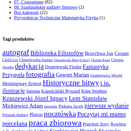
07. Czasopismo
(82)
08. Szarlatańskie gadżety firmowe
(2)
Bez kategorii
(22)
Przyrodnicze Techniczne Matematyka Fizyka
(1)
Tagi produktów
autograf
Biblioteka Filozofów
Ceram
Brzechwa Jan
Child Lee
Chmielewska Joanna
Christie
Chmielewski Henryk Jerzy
Christie Agata
dedykacja
Fantastyka
Dostojewski Fiodor
Agatha
fotografia
Przygoda
Gewert Marian
Gombrowicz Witold
Historyczne bitwy
i in.
Hemingway Ernest
ilustracje
Japonia
Kapuściński Ryszard
King Stephen
Kraszewski Józef Ignacy
Lem Stanisław
pierwsze wydanie
Mickiewicz Adam
Piekara Jacek
mosiądz
pocztówka
Poczytaj mi mamo
Platon
Pilipiuk Andrzej
praca zbiorowa
porcelana
Pratchett Terry
Rowling
Sienkiewicz Henryk
Skoczylas