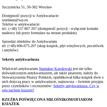
Szczytnicka 51, 50-382 Wrocław
Dostępność pozycji w Antykwariacie:
szarlatan@wp.eu
Telefon w antykwariacie:
tel.: (+48) 537 807 207 (dostępność pozycji - wyłącznie kontakt
mailowy lub przez formularz na stronie produktu)
Sprzedaż obiektów do Antykwariatu
tel. (+48) 606-675-207 (skup książek, płyt winylowych, pocztówek
i antyków)
Sekrety antykwariusza
Właściciel antykwariatu
Stanisław Karolewski
jest nie tylko
doświadczonym antykwariuszem, ale także pisarzem, należy do
Stowarzyszenia Pisarzy Polskich, opublikował kilka książek dwie z
nich dotyczą pracy w antykwariacie, najnowsza – świetnie przyjęta
przez czytelników i recenzentów:
Sekrety antykwariusza. Czy w
raju pachnie kurzem?
RZEŹBA POŚWIĘCONA MIŁOŚNIKOM/OFIAROM
KSIAŻEK