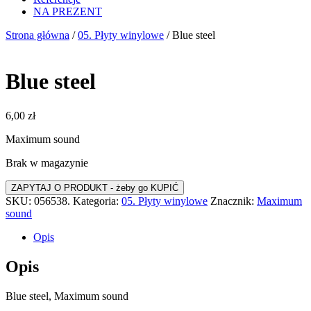
NA PREZENT
Strona główna
/
05. Płyty winylowe
/ Blue steel
Blue steel
6,00
zł
Maximum sound
Brak w magazynie
SKU:
056538.
Kategoria:
05. Płyty winylowe
Znacznik:
Maximum
sound
Opis
Opis
Blue steel, Maximum sound