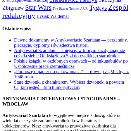
Sapkowski Andrzej
J. K.
Zespół
Star Wars
Tygrys
Zbigniew
The Beatles
Tolkien J.R.R.
redakcyjny
Łysiak Waldemar
Ostatnie wpisy
Dawne dokumenty w Antykwariacie Szarlatan — pergaminy,
pieczęcie, dyplomy i świadectwa historii
Antykwariat Szarlatan — miejsce, w którym każdy znajdzie
coś dla siebie Od książki za 5 zł do rzadkiego starodruku
Polskie książki w ozdobnych oprawach – od inkunabułów po
współczesne prace rzemieślnicze
„Poproszę o papier do pakowania…” — dowcip z „Muchy” z
1948 roku
Stare dzwonki z charakterem. Wybierz dzwonek, a powiem
Ci, kim jesteś – film humorystyczny
ANTYKWARIAT INTERNETOWY I STACJONARNY –
WROCŁAW
Antykwariat Szarlatan
to wyjątkowe miejsce z duszą, które od
wielu lat cieszy się zaufaniem miłośników literatury i
kolekcjonerów. Nasz antykwariat to prawdziwa skarbnica dla