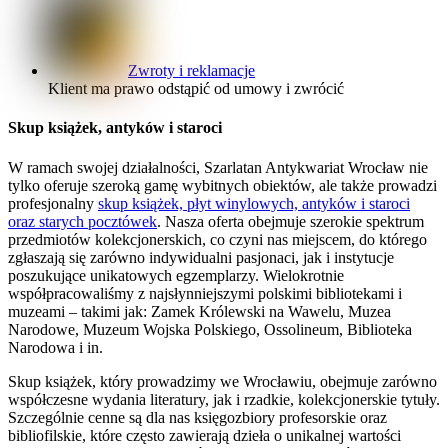
Zwroty i reklamacje
Klient ma prawo odstąpić od umowy i zwrócić
Skup książek, antyków i staroci
W ramach swojej działalności, Szarlatan Antykwariat Wrocław nie
tylko oferuje szeroką gamę wybitnych obiektów, ale także prowadzi
profesjonalny
skup książek, płyt winylowych, antyków i staroci
oraz starych pocztówek
. Nasza oferta obejmuje szerokie spektrum
przedmiotów kolekcjonerskich, co czyni nas miejscem, do którego
zgłaszają się zarówno indywidualni pasjonaci, jak i instytucje
poszukujące unikatowych egzemplarzy. Wielokrotnie
współpracowaliśmy z najsłynniejszymi polskimi bibliotekami i
muzeami – takimi jak: Zamek Królewski na Wawelu, Muzea
Narodowe, Muzeum Wojska Polskiego, Ossolineum, Biblioteka
Narodowa i in.
Skup książek, który prowadzimy we Wrocławiu, obejmuje zarówno
współczesne wydania literatury, jak i rzadkie, kolekcjonerskie tytuły.
Szczególnie cenne są dla nas księgozbiory profesorskie oraz
bibliofilskie, które często zawierają dzieła o unikalnej wartości