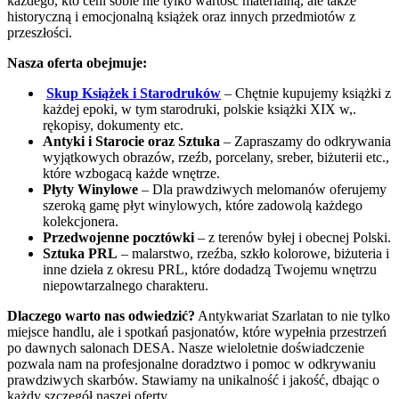
każdego, kto ceni sobie nie tylko wartość materialną, ale także
historyczną i emocjonalną książek oraz innych przedmiotów z
przeszłości.
Nasza oferta obejmuje:
Skup Książek i Starodruków
– Chętnie kupujemy książki z
każdej epoki, w tym starodruki, polskie książki XIX w,.
rękopisy, dokumenty etc.
Antyki i Starocie oraz Sztuka
– Zapraszamy do odkrywania
wyjątkowych obrazów, rzeźb, porcelany, sreber, biżuterii etc.,
które wzbogacą każde wnętrze.
Płyty Winylowe
– Dla prawdziwych melomanów oferujemy
szeroką gamę płyt winylowych, które zadowolą każdego
kolekcjonera.
Przedwojenne pocztówki
– z terenów byłej i obecnej Polski.
Sztuka PRL
– malarstwo, rzeźba, szkło kolorowe, biżuteria i
inne dzieła z okresu PRL, które dodadzą Twojemu wnętrzu
niepowtarzalnego charakteru.
Dlaczego warto nas odwiedzić?
Antykwariat Szarlatan to nie tylko
miejsce handlu, ale i spotkań pasjonatów, które wypełnia przestrzeń
po dawnych salonach DESA. Nasze wieloletnie doświadczenie
pozwala nam na profesjonalne doradztwo i pomoc w odkrywaniu
prawdziwych skarbów. Stawiamy na unikalność i jakość, dbając o
każdy szczegół naszej oferty.