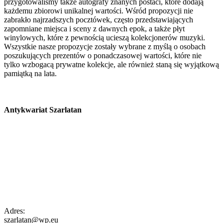
przygotowaliśmy także autografy znanych postaci, które dodają
każdemu zbiorowi unikalnej wartości. Wśród propozycji nie
zabrakło najrzadszych pocztówek, często przedstawiających
zapomniane miejsca i sceny z dawnych epok, a także płyt
winylowych, które z pewnością ucieszą kolekcjonerów muzyki.
Wszystkie nasze propozycje zostały wybrane z myślą o osobach
poszukujących prezentów o ponadczasowej wartości, które nie
tylko wzbogacą prywatne kolekcje, ale również staną się wyjątkową
pamiątką na lata.
Antykwariat Szarlatan
Adres:
szarlatan@wp.eu