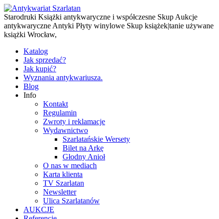
Starodruki Książki antykwaryczne i współczesne Skup Aukcje
antykwaryczne Antyki Płyty winylowe Skup książek|tanie używane
książki Wrocław,
Katalog
Jak sprzedać?
Jak kupić?
Wyznania antykwariusza.
Blog
Info
Kontakt
Regulamin
Zwroty i reklamacje
Wydawnictwo
Szarlatańskie Wersety
Bilet na Arkę
Głodny Anioł
O nas w mediach
Karta klienta
TV Szarlatan
Newsletter
Ulica Szarlatanów
AUKCJE
Referencje