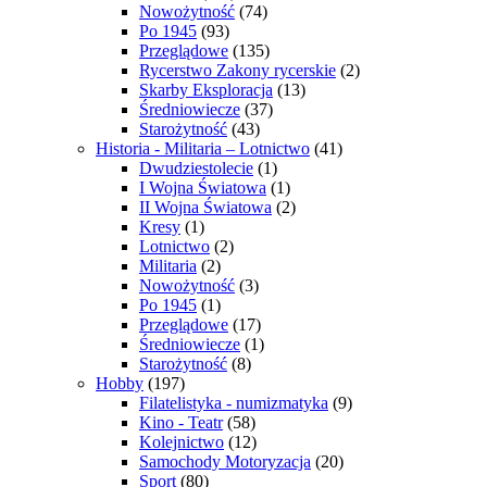
Nowożytność
(74)
Po 1945
(93)
Przeglądowe
(135)
Rycerstwo Zakony rycerskie
(2)
Skarby Eksploracja
(13)
Średniowiecze
(37)
Starożytność
(43)
Historia - Militaria – Lotnictwo
(41)
Dwudziestolecie
(1)
I Wojna Światowa
(1)
II Wojna Światowa
(2)
Kresy
(1)
Lotnictwo
(2)
Militaria
(2)
Nowożytność
(3)
Po 1945
(1)
Przeglądowe
(17)
Średniowiecze
(1)
Starożytność
(8)
Hobby
(197)
Filatelistyka - numizmatyka
(9)
Kino - Teatr
(58)
Kolejnictwo
(12)
Samochody Motoryzacja
(20)
Sport
(80)