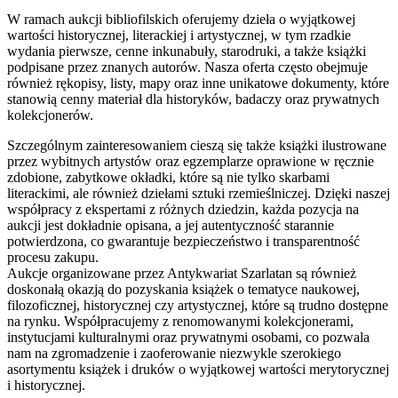
W ramach aukcji bibliofilskich oferujemy dzieła o wyjątkowej
wartości historycznej, literackiej i artystycznej, w tym rzadkie
wydania pierwsze, cenne inkunabuły, starodruki, a także książki
podpisane przez znanych autorów. Nasza oferta często obejmuje
również rękopisy, listy, mapy oraz inne unikatowe dokumenty, które
stanowią cenny materiał dla historyków, badaczy oraz prywatnych
kolekcjonerów.
Szczególnym zainteresowaniem cieszą się także książki ilustrowane
przez wybitnych artystów oraz egzemplarze oprawione w ręcznie
zdobione, zabytkowe okładki, które są nie tylko skarbami
literackimi, ale również dziełami sztuki rzemieślniczej. Dzięki naszej
współpracy z ekspertami z różnych dziedzin, każda pozycja na
aukcji jest dokładnie opisana, a jej autentyczność starannie
potwierdzona, co gwarantuje bezpieczeństwo i transparentność
procesu zakupu.
Aukcje organizowane przez Antykwariat Szarlatan są również
doskonałą okazją do pozyskania książek o tematyce naukowej,
filozoficznej, historycznej czy artystycznej, które są trudno dostępne
na rynku. Współpracujemy z renomowanymi kolekcjonerami,
instytucjami kulturalnymi oraz prywatnymi osobami, co pozwala
nam na zgromadzenie i zaoferowanie niezwykle szerokiego
asortymentu książek i druków o wyjątkowej wartości merytorycznej
i historycznej.