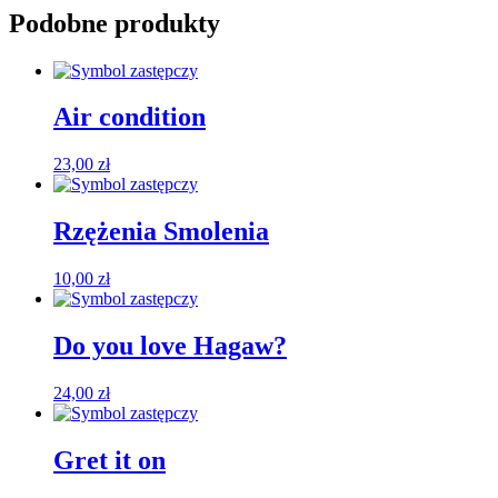
Podobne produkty
Air condition
23,00
zł
Rzężenia Smolenia
10,00
zł
Do you love Hagaw?
24,00
zł
Gret it on