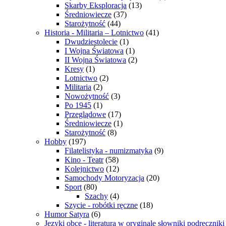
Skarby Eksploracja
(13)
Średniowiecze
(37)
Starożytność
(44)
Historia - Militaria – Lotnictwo
(41)
Dwudziestolecie
(1)
I Wojna Światowa
(1)
II Wojna Światowa
(2)
Kresy
(1)
Lotnictwo
(2)
Militaria
(2)
Nowożytność
(3)
Po 1945
(1)
Przeglądowe
(17)
Średniowiecze
(1)
Starożytność
(8)
Hobby
(197)
Filatelistyka - numizmatyka
(9)
Kino - Teatr
(58)
Kolejnictwo
(12)
Samochody Motoryzacja
(20)
Sport
(80)
Szachy
(4)
Szycie - robótki ręczne
(18)
Humor Satyra
(6)
Języki obce - literatura w oryginale słowniki podręczniki