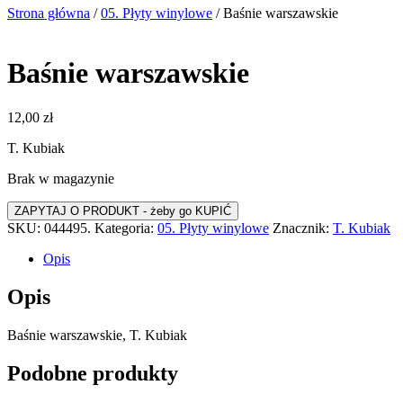
Strona główna
/
05. Płyty winylowe
/ Baśnie warszawskie
Baśnie warszawskie
12,00
zł
T. Kubiak
Brak w magazynie
SKU:
044495.
Kategoria:
05. Płyty winylowe
Znacznik:
T. Kubiak
Opis
Opis
Baśnie warszawskie, T. Kubiak
Podobne produkty