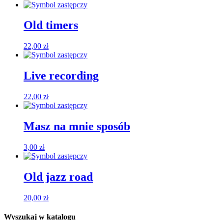
Old timers
22,00
zł
Live recording
22,00
zł
Masz na mnie sposób
3,00
zł
Old jazz road
20,00
zł
Wyszukaj w katalogu