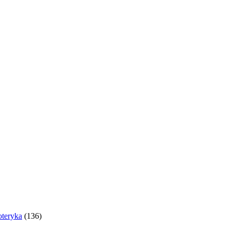
oteryka
(136)