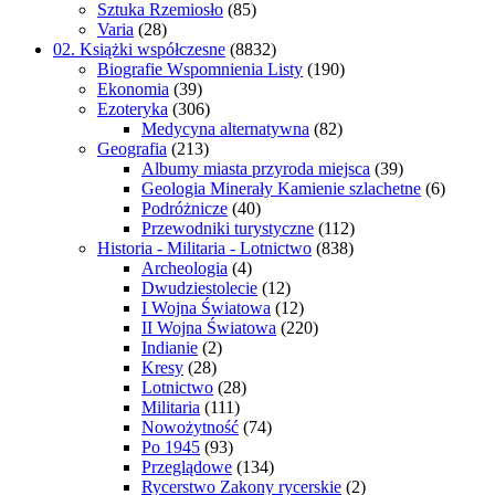
Sztuka Rzemiosło
(85)
Varia
(28)
02. Książki współczesne
(8832)
Biografie Wspomnienia Listy
(190)
Ekonomia
(39)
Ezoteryka
(306)
Medycyna alternatywna
(82)
Geografia
(213)
Albumy miasta przyroda miejsca
(39)
Geologia Minerały Kamienie szlachetne
(6)
Podróżnicze
(40)
Przewodniki turystyczne
(112)
Historia - Militaria - Lotnictwo
(838)
Archeologia
(4)
Dwudziestolecie
(12)
I Wojna Światowa
(12)
II Wojna Światowa
(220)
Indianie
(2)
Kresy
(28)
Lotnictwo
(28)
Militaria
(111)
Nowożytność
(74)
Po 1945
(93)
Przeglądowe
(134)
Rycerstwo Zakony rycerskie
(2)