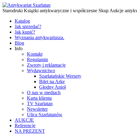
Starodruki Książki antykwaryczne i współczesne Skup Aukcje antyk
Katalog
Jak sprzedać?
Jak kupić?
Wyznania antykwariusza.
Blog
Info
Kontakt
Regulamin
Zwroty i reklamacje
Wydawnictwo
Szarlatańskie Wersety
Bilet na Arkę
Głodny Anioł
O nas w mediach
Karta klienta
TV Szarlatan
Newsletter
Ulica Szarlatanów
AUKCJE
Referencje
NA PREZENT