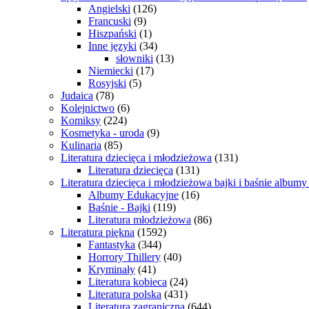
Angielski
(126)
Francuski
(9)
Hiszpański
(1)
Inne języki
(34)
słowniki
(13)
Niemiecki
(17)
Rosyjski
(5)
Judaica
(78)
Kolejnictwo
(6)
Komiksy
(224)
Kosmetyka - uroda
(9)
Kulinaria
(85)
Literatura dziecięca i młodzieżowa
(131)
Literatura dziecięca
(131)
Literatura dziecięca i młodzieżowa bajki i baśnie album
Albumy Edukacyjne
(16)
Baśnie - Bajki
(119)
Literatura młodzieżowa
(86)
Literatura piękna
(1592)
Fantastyka
(344)
Horrory Thillery
(40)
Kryminały
(41)
Literatura kobieca
(24)
Literatura polska
(431)
Literatura zagraniczna
(644)