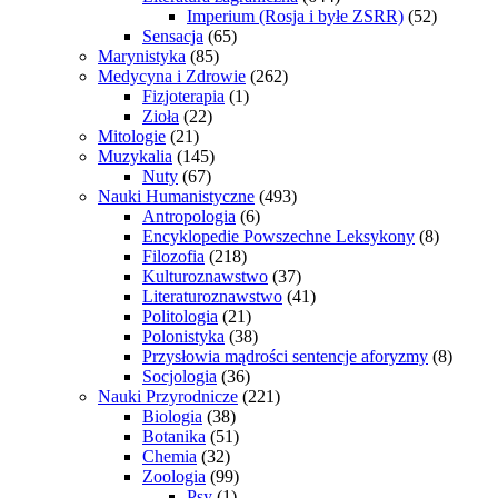
Imperium (Rosja i byłe ZSRR)
(52)
Sensacja
(65)
Marynistyka
(85)
Medycyna i Zdrowie
(262)
Fizjoterapia
(1)
Zioła
(22)
Mitologie
(21)
Muzykalia
(145)
Nuty
(67)
Nauki Humanistyczne
(493)
Antropologia
(6)
Encyklopedie Powszechne Leksykony
(8)
Filozofia
(218)
Kulturoznawstwo
(37)
Literaturoznawstwo
(41)
Politologia
(21)
Polonistyka
(38)
Przysłowia mądrości sentencje aforyzmy
(8)
Socjologia
(36)
Nauki Przyrodnicze
(221)
Biologia
(38)
Botanika
(51)
Chemia
(32)
Zoologia
(99)
Psy
(1)