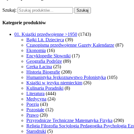
Szukaj:
Szukaj
Kategorie produktów
01. Książki przedwojenne >1950
(1743)
Bajki Lit. Dziecięca
(39)
Czasopisma przedwojenne Gazety Kalendarze
(87)
Ekonomia
(16)
Encyklopedie Słowniki
(17)
Geografia Podróże
(89)
Greka Łacina
(25)
Historia Biografie
(208)
Humanistyka Jęzkoznawstwo Polonistyka
(105)
Książki w języku niemieckim
(26)
Kulinaria Poradniki
(8)
Literatura
(444)
Medycyna
(24)
Poezja
(43)
Pozostałe
(12)
Prawo
(20)
Przyrodnicze Techniczne Matematyka Fizyka
(290)
Religia Filozofia Socjologia Pedagogika Psychologia Ez
Starodruki
(5)