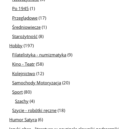
Po 1945
(1)
Przeglądowe
(17)
Średniowiecze
(1)
Starożytność
(8)
Hobby
(197)
Filatelistyka - numizmatyka
(9)
Kino - Teatr
(58)
Kolejnictwo
(12)
Samochody Motoryzacja
(20)
Sport
(80)
Szachy
(4)
Szycie - robótki ręczne
(18)
Humor Satyra
(6)
Języki obce - literatura w oryginale słowniki podręczniki