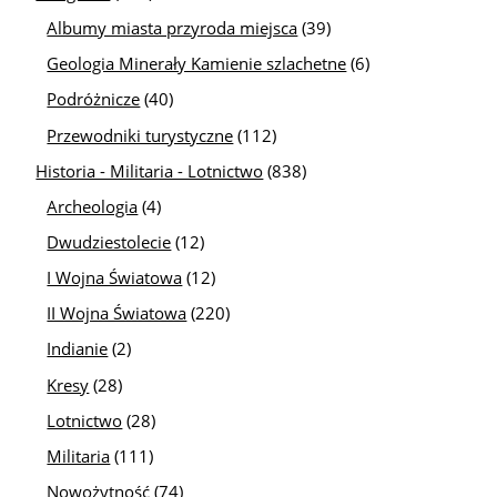
Albumy miasta przyroda miejsca
(39)
Geologia Minerały Kamienie szlachetne
(6)
Podróżnicze
(40)
Przewodniki turystyczne
(112)
Historia - Militaria - Lotnictwo
(838)
Archeologia
(4)
Dwudziestolecie
(12)
I Wojna Światowa
(12)
II Wojna Światowa
(220)
Indianie
(2)
Kresy
(28)
Lotnictwo
(28)
Militaria
(111)
Nowożytność
(74)