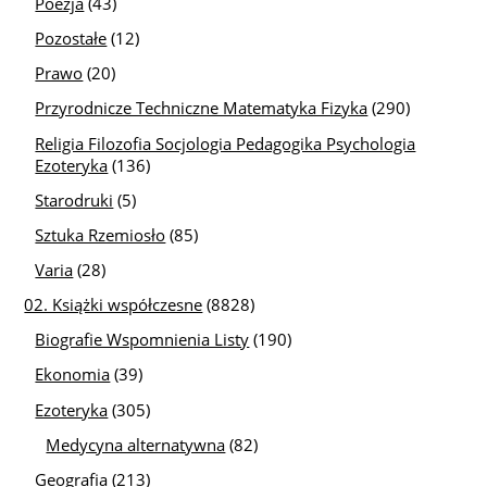
Poezja
(43)
Pozostałe
(12)
Prawo
(20)
Przyrodnicze Techniczne Matematyka Fizyka
(290)
Religia Filozofia Socjologia Pedagogika Psychologia
Ezoteryka
(136)
Starodruki
(5)
Sztuka Rzemiosło
(85)
Varia
(28)
02. Książki współczesne
(8828)
Biografie Wspomnienia Listy
(190)
Ekonomia
(39)
Ezoteryka
(305)
Medycyna alternatywna
(82)
Geografia
(213)