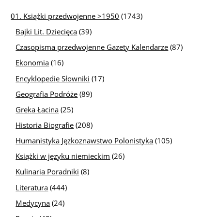
01. Książki przedwojenne >1950
(1743)
Bajki Lit. Dziecięca
(39)
Czasopisma przedwojenne Gazety Kalendarze
(87)
Ekonomia
(16)
Encyklopedie Słowniki
(17)
Geografia Podróże
(89)
Greka Łacina
(25)
Historia Biografie
(208)
Humanistyka Jęzkoznawstwo Polonistyka
(105)
Książki w języku niemieckim
(26)
Kulinaria Poradniki
(8)
Literatura
(444)
Medycyna
(24)