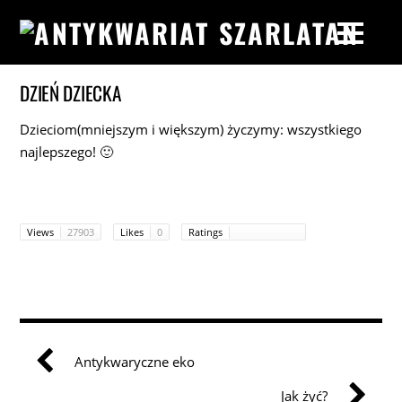
DZIEŃ DZIECKA
Dzieciom(mniejszym i większym) życzymy: wszystkiego
najlepszego! 🙂
Views
27903
Likes
0
Ratings
Antykwaryczne eko
Jak żyć?