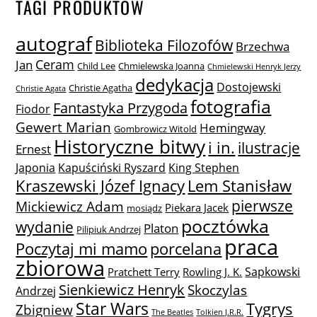
TAGI PRODUKTÓW
autograf
Biblioteka Filozofów
Brzechwa
Ceram
Jan
Child Lee
Chmielewska Joanna
Chmielewski Henryk Jerzy
dedykacja
Dostojewski
Christie Agatha
Christie Agata
fotografia
Fantastyka Przygoda
Fiodor
Gewert Marian
Hemingway
Gombrowicz Witold
Historyczne bitwy
i in.
ilustracje
Ernest
Japonia
Kapuściński Ryszard
King Stephen
Lem Stanisław
Kraszewski Józef Ignacy
pierwsze
Mickiewicz Adam
Piekara Jacek
mosiądz
pocztówka
wydanie
Platon
Pilipiuk Andrzej
praca
Poczytaj mi mamo
porcelana
zbiorowa
Sapkowski
Pratchett Terry
Rowling J. K.
Sienkiewicz Henryk
Skoczylas
Andrzej
Star Wars
Tygrys
Zbigniew
The Beatles
Tolkien J.R.R.