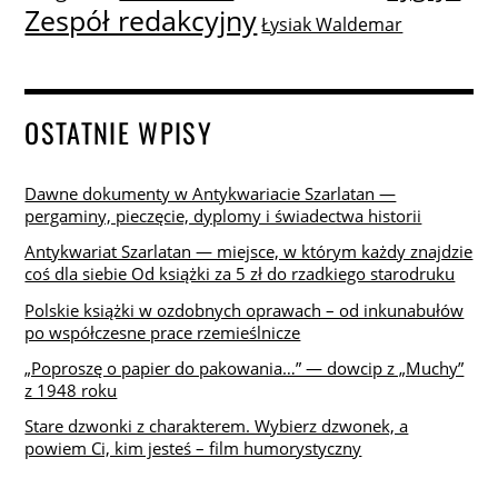
Zespół redakcyjny
Łysiak Waldemar
OSTATNIE WPISY
Dawne dokumenty w Antykwariacie Szarlatan —
pergaminy, pieczęcie, dyplomy i świadectwa historii
Antykwariat Szarlatan — miejsce, w którym każdy znajdzie
coś dla siebie Od książki za 5 zł do rzadkiego starodruku
Polskie książki w ozdobnych oprawach – od inkunabułów
po współczesne prace rzemieślnicze
„Poproszę o papier do pakowania…” — dowcip z „Muchy”
z 1948 roku
Stare dzwonki z charakterem. Wybierz dzwonek, a
powiem Ci, kim jesteś – film humorystyczny