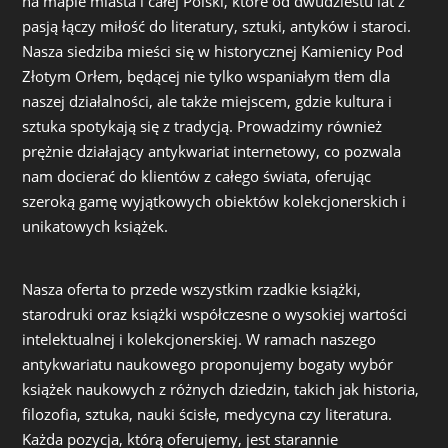
na mapie miasta i całej Polski, które od dwudziestu lat z
pasją łączy miłość do literatury, sztuki, antyków i staroci.
Nasza siedziba mieści się w historycznej Kamienicy Pod
Złotym Orłem, będącej nie tylko wspaniałym tłem dla
naszej działalności, ale także miejscem, gdzie kultura i
sztuka spotykają się z tradycją. Prowadzimy również
prężnie działający antykwariat internetowy, co pozwala
nam docierać do klientów z całego świata, oferując
szeroką gamę wyjątkowych obiektów kolekcjonerskich i
unikatowych książek.
Nasza oferta to przede wszystkim rzadkie książki,
starodruki oraz książki współczesne o wysokiej wartości
intelektualnej i kolekcjonerskiej. W ramach naszego
antykwariatu naukowego proponujemy bogaty wybór
książek naukowych z różnych dziedzin, takich jak historia,
filozofia, sztuka, nauki ścisłe, medycyna czy literatura.
Każda pozycja, którą oferujemy, jest starannie