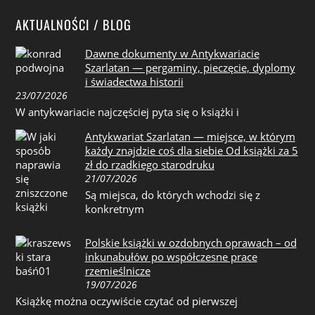
AKTUALNOŚCI / BLOG
Dawne dokumenty w Antykwariacie
Szarlatan — pergaminy, pieczęcie, dyplomy
i świadectwa historii
23/07/2026
W antykwariacie najczęściej pyta się o książki i
Antykwariat Szarlatan — miejsce, w którym
każdy znajdzie coś dla siebie Od książki za 5
zł do rzadkiego starodruku
21/07/2026
Są miejsca, do których wchodzi się z
konkretnym
Polskie książki w ozdobnych oprawach – od
inkunabułów po współczesne prace
rzemieślnicze
19/07/2026
Książkę można oczywiście czytać od pierwszej